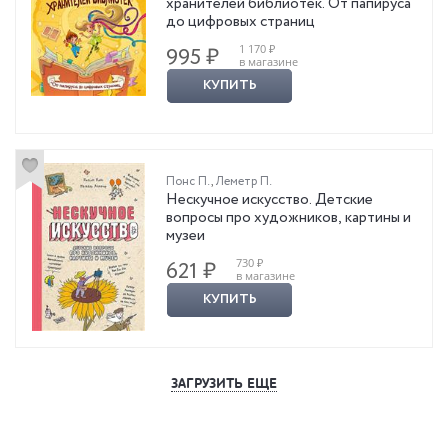
хранителей библиотек. От папируса
до цифровых страниц
1 170 ₽
995 ₽
в магазине
КУПИТЬ
Понс П.
,
Леметр П.
Нескучное искусство. Детские
вопросы про художников, картины и
музеи
730 ₽
621 ₽
в магазине
КУПИТЬ
ЗАГРУЗИТЬ ЕЩЕ