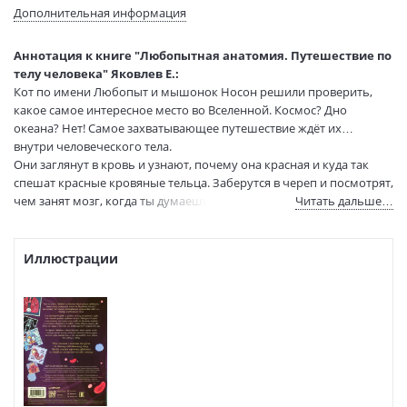
Язык текста:
русский
Дополнительная информация
Редактор/
Шикова А.
составитель:
Аннотация к книге "Любопытная анатомия. Путешествие по
Тип обложки:
Мягкая обложка
телу человека" Яковлев Е.:
Формат:
60х90 1/8
Кот по имени Любопыт и мышонок Носон решили проверить,
Размеры в мм
290x220x4
какое самое интересное место во Вселенной. Космос? Дно
(ДхШхВ):
океана? Нет! Самое захватывающее путешествие ждёт их…
Вес:
140 гр.
внутри человеческого тела.
Они заглянут в кровь и узнают, почему она красная и куда так
Страниц:
48
спешат красные кровяные тельца. Заберутся в череп и посмотрят,
Тираж:
4000 экз.
чем занят мозг, когда ты думаешь, играешь и мечтаешь.
Читать дальше…
Код товара:
1258765
Спустятся в живот, чтобы своими глазами увидеть, как пицца и
Артикул:
К32862
яблочный сок превращаются в энергию для игр.
ISBN:
978-5-4461-2433-6
По дороге Любопыт и Носон выяснят, зачем нужны кости и
Иллюстрации
почему мы не можем жить без скелета, почему нужно чистить
В продаже с:
22.04.2026
зубы каждый день и что произойдёт , если забыть про щётку и
пасту.
Это смешная и полезная экскурсия по твоему собственному телу.
Читай, смотри картинки, удивляйся и становись экспертом по
себе самому!