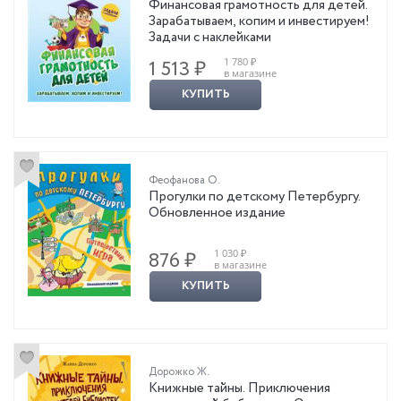
Финансовая грамотность для детей.
Зарабатываем, копим и инвестируем!
Задачи с наклейками
1 780 ₽
1 513 ₽
в магазине
КУПИТЬ
Феофанова О.
Прогулки по детскому Петербургу.
Обновленное издание
1 030 ₽
876 ₽
в магазине
КУПИТЬ
Дорожко Ж.
Книжные тайны. Приключения