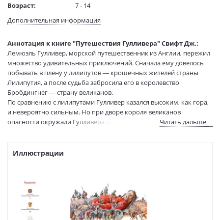
Возраст:
7 - 14
Язык текста:
русский
Дополнительная информация
Язык оригинала:
английский
Редактор/
Волков Г.
Аннотация к книге "Путешествия Гулливера" Свифт Дж.:
составитель:
Лемюэль Гулливер, морской путешественник из Англии, пережил
Перевод:
Габбе Тамара
множество удивительных приключений. Сначала ему довелось
Тип обложки:
Мягкая обложка
побывать в плену у лилипутов — крошечных жителей страны
Лилипутия, а после судьба забросила его в королевство
Иллюстраторы:
Иткин Анатолий Зиновьевич, Челак Вадим
Бробдингнег — страну великанов.
Георгиевич
По сравнению с лилипутами Гулливер казался высоким, как гора,
Формат:
60х90 1/16
и невероятно сильным. Но при дворе короля великанов
Размеры в мм
218x143x16
опасности окружали Гулливера со всех сторон — даже
Читать дальше…
(ДхШхВ):
обыкновенная тарелка супа грозила ему бедой. Среди лилипутов
Вес:
335 гр.
Гулливер прославился как непобедимый герой, а в стране
Страниц:
192
великанов сам превратился в беззащитного маленького
Иллюстрации
Тираж:
4000 экз.
человечка.
Код товара:
1258774
Но несмотря на все испытания, герой этой книги сумел остаться
самим собой: смелым, изобретательным, находчивым и
Артикул:
А0000030899
остроумным.
ISBN:
978-5-389-27988-9
В продаже с:
22.04.2026