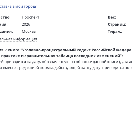
оставка в мой город?
ство:
Проспект
Вес:
ния:
2026
Страниц:
дания:
Москва
Тираж:
16+
Код товара:
ельная информация
ста:
русский
Артикул:
я к книге "Уголовно-процессуальный кодекс Российской Федераци
жки:
Мягкая обложка
ISBN:
 практике и сравнительная таблица последних изменений":
84х108 1/32
В продаже с
тей приводится на дату, обозначенную на обложке данной книги (дата а
 в мм
200x130x18
то вместе с редакцией нормы, действующей на эту дату, приводится нор
 силу.