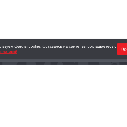
льзуем файлы cookie. Оставаясь на сайте, вы соглашаетесь с
Пр
олитикой
.
КНИГИ
АНТИКВАРНЫЕ КНИГИ
ПОДАРКИ
Наш интернет-магазин
Тел.:
+ 7 (495) 797-87-16
,
8 (800) 101-87-16
WhatsApp:
+7 (985) 730-12-15
Книжный магазин «Москва»
П
125375, г. Москва, ул. Тверская, д. 8, к. 1
и
ых
Тел.:
+7 (495) 797-87-17
Ежедневно с 10:00 до 22:00
info@moscowbooks.ru