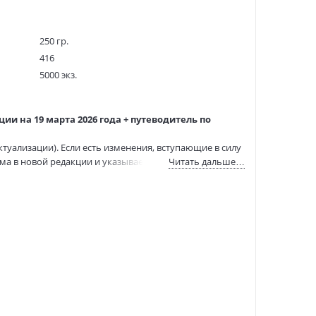
250 гр.
416
5000 экз.
1258802
253299
и на 19 марта 2026 года + путеводитель по
978-5-7986-0217-9
:
22.04.2026
ктуализации). Если есть изменения, вступающие в силу
ма в новой редакции и указывается дата, с которой она
Читать дальше…