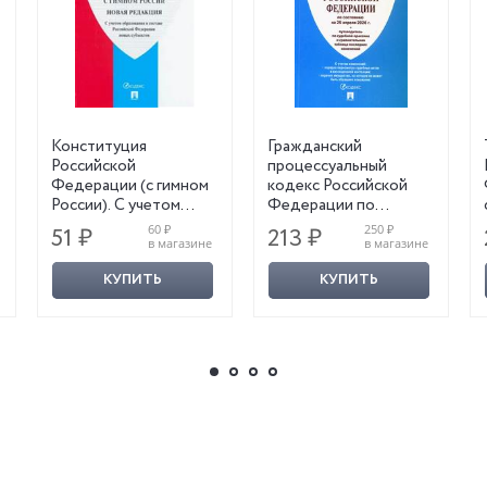
Конституция
Гражданский
Российской
процессуальный
Федерации (с гимном
кодекс Российской
России). С учетом
Федерации по
образования в составе
состоянию на 29
60 ₽
250 ₽
51 ₽
213 ₽
Российской
апреля 2026 г. с
в магазине
в магазине
Федерации новых
таблицей изменений и
КУПИТЬ
КУПИТЬ
субъектов
с путеводителем по
судебной практике