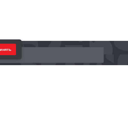
инять
ринимаем к оплате: