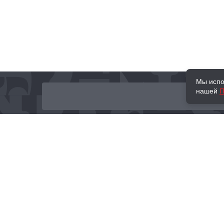
Мы испо
нашей
П
О нас
Наши проекты
Новости и мероприятия
Привилегии
Доставка и оплата
Контакты
Политика обработк
Отзывы
персональных данн