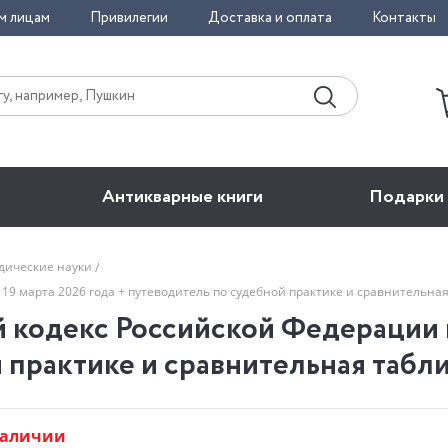
м лицам
Привилегии
Доставка и оплата
Контакты
Антикварные книги
Подарки
дические науки
19 марта 2026 года + путеводитель по судебной практике и сравнительн
кодекс Российской Федерации на
 практике и сравнительная таб
наличии