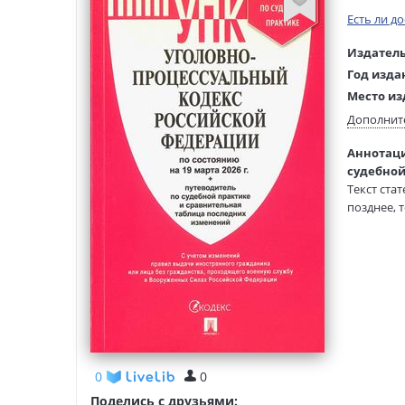
Есть ли д
Издатель
Год изда
Место из
Возраст:
Дополнит
Язык тек
Аннотаци
Тип обло
судебной
Формат:
Текст ста
Размеры
позднее, 
(ДхШхВ):
вступает в
0
0
Поделись с друзьями: