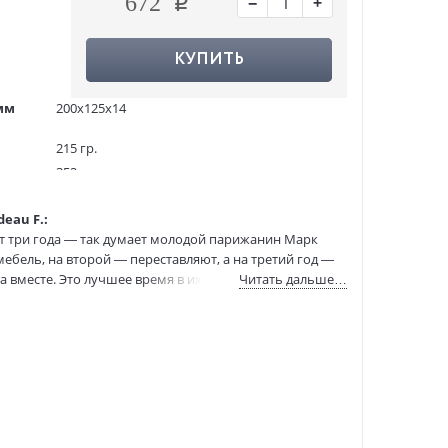
−
+
672
КУПИТЬ
мм
200x125x14
215 гр.
352
1258892
eau F.:
00-00000733
 три года — так думает молодой парижанин Марк
978-5-9925-2167-2
ебель, на второй — переставляют, а на третий год —
:
23.04.2026
иса вместе. Это лучшее время в их жизни, но Марк живет
Читать дальше…
т приближения роковой даты в новых отношениях…
й французской литературы, сочетая литературный
еадаптированные тексты снабжены комментариями и