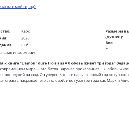
оставка в мой город?
ство:
Каро
Размеры в 
(ДхШхВ):
ния:
2026
Вес:
дания:
СПб
Страниц:
16+
ельная информация
Код товара:
ста:
французский
 к книге "L'amour dure trois ans = Любовь живет три года" Begaud
Артикул:
жки:
Мягкая обложка
современном мире — это битва. Заранее проигранная… Любовь живет
ISBN:
84х108 1/32
 прошедший развод. Он уверен, что все пары в первый год покупают м
В продаже с
вая страсть накрывает его с головой, и вот уже три года как Марк и Ал
 что их любовь не продержится больше трех лет. С тревогой он жде
Бегбедер по праву считается одной из самых ярких фигур современно
медиаактивностью и публичными выступлениями.
 вошли два самых известных романа Бегбедера о Марке Марронье. Н