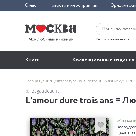
О нас
Новости и мероприятия
Юридически
Расширенный поиск
Книги
Коллекционные издания
Главная
Книги
Литература на иностранных языках
Книги 
Begaudeau F.
L'amour dure trois ans = Л
В НАЛ
Зал худож
Цена в ма