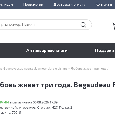
м лицам
Привилегии
Доставка и оплата
Контакты
Антикварные книги
Подарки
на французском языке
L'amour dure trois ans = Любовь живет три года
юбовь живет три года. Begaudeau F
ИЧИИ
в магазине на 06.08.2026 17:39
ественной литературы Стеллаж: 427; Полка: 2
газине:
790