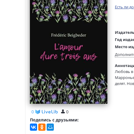
Есть ли д
Издатель
Год изда
Место из
Возраст:
Дополнит
Язык тек
Аннотация
Тип обло
Любовь в 
Формат:
Марронье,
делят. Но
с мыслью,
Фредерик 
талант с 
0
0
В сборник
Поделись с друзьями:
словарем.