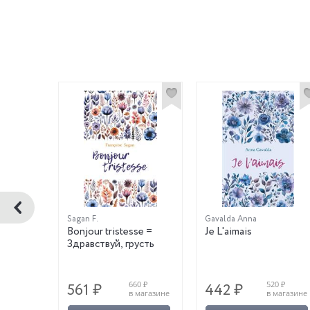
Sagan F.
Gavalda Anna
fi
Bonjour tristesse =
Je L'aimais
Здравствуй, грусть
0 ₽
660 ₽
520 ₽
561 ₽
442 ₽
магазине
в магазине
в магазине