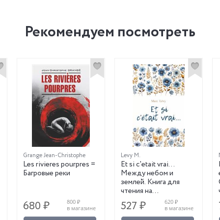
Рекомендуем посмотреть
Grange Jean-Christophe
Levy M.
Les rivieres pourpres =
Et si c'etait vrai…
Багровые реки
Между небом и
землей. Книга для
чтения на
французском языке
800 ₽
620 ₽
680 ₽
527 ₽
в магазине
в магазине