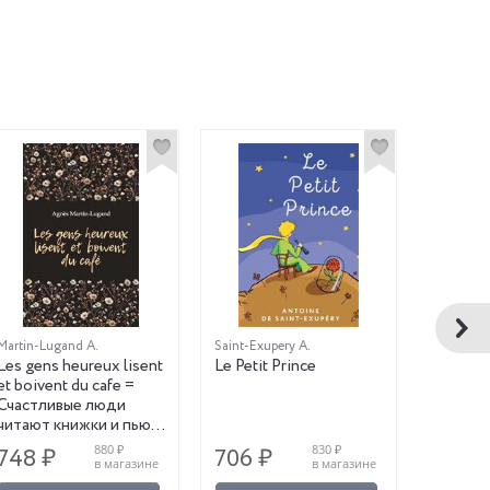
Martin-Lugand A.
Saint-Exupery A.
Леру Г.
Les gens heureux lisent
Le Petit Prince
Призра
et boivent du cafe =
Fantome
Счастливые люди
читаем 
читают книжки и пьют
коммен
кофе
880 ₽
830 ₽
748 ₽
706 ₽
927 ₽
в магазине
в магазине