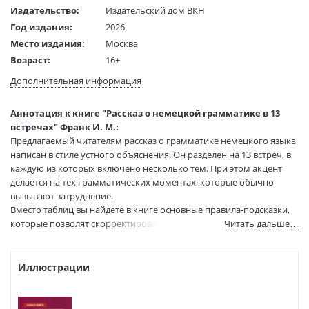
Издательство:
Издательский дом ВКН
Год издания:
2026
Место издания:
Москва
Возраст:
16+
Язык текста:
русский
Дополнительная информация
Тип обложки:
Мягкая обложка
Формат:
84х108 1/32
Аннотация к книге "Рассказ о немецкой грамматике в 13
Размеры в мм
200x130x8
встречах" Франк И. М.:
(ДхШхВ):
Предлагаемый читателям рассказ о грамматике немецкого языка
Вес:
165 гр.
написан в стиле устного объяснения. Он разделен на 13 встреч, в
каждую из которых включено несколько тем. При этом акцент
Страниц:
176
делается на тех грамматических моментах, которые обычно
Тираж:
700 экз.
вызывают затруднение.
Код товара:
1258903
Вместо таблиц вы найдете в книге основные правила-подсказки,
Артикул:
540264
которые позволят скорректировать вашу речь «на ходу», в самом
Читать дальше…
ISBN:
978-5-00273-023-0
процессе говорения.
Книга предназначена как для начинающих (поскольку не
В продаже с:
23.04.2026
предполагает у читателя предварительных познаний в немецком
Иллюстрации
языке и вводит материал последовательно и постепенно), так и
для совершенствующих свой немецкий (так как содержит все
необходимое для грамотной речи и для понимания текстов