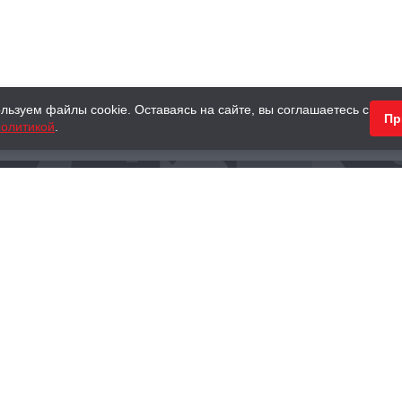
льзуем файлы cookie. Оставаясь на сайте, вы соглашаетесь с
Пр
олитикой
.
КНИГИ
АНТИКВАРНЫЕ КНИГИ
ПОДАРКИ
Наш интернет-магазин
Тел.:
+ 7 (495) 797-87-16
,
8 (800) 101-87-16
WhatsApp:
+7 (985) 730-12-15
Книжный магазин «Москва»
П
125375, г. Москва, ул. Тверская, д. 8, к. 1
и
ых
Тел.:
+7 (495) 797-87-17
Ежедневно с 10:00 до 22:00
info@moscowbooks.ru