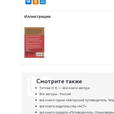
Иллюстрации
Смотрите также
Титова Н. Е. —
все книги автора
Все авторы - Россия
все книги серии
«Авторский путеводитель. Марш
все книги издательства
«АСТ»
все книги раздела
«Путеводители, страноведе