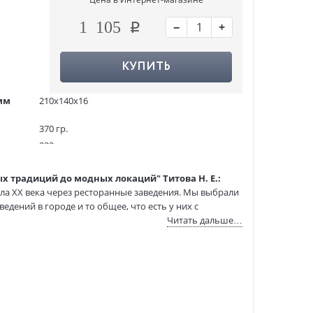
−
+
1 105
КУПИТЬ
мм
210x140x16
370 гр.
232
2000 экз.
ых традиций до модных локаций" Титова Н. Е.:
1259082
ла ХХ века через ресторанные заведения. Мы выбрали
ASE000000000897349
дений в городе и то общее, что есть у них с
978-5-17-184624-4
Читать дальше…
:
24.04.2026
ожность окунуться в атмосферу тех времен, благодаря
ористические зарисовки и сценки позволят вам
ичей того времени.
ьных прогулок по городу и его ресторанным