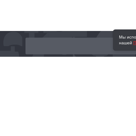
Мы испо
нашей
П
О нас
Наши проекты
Новости и мероприятия
Привилегии
Доставка и оплата
Контакты
Политика обработк
Отзывы
персональных данн
© 2002–2026 «Торговый Дом Книги «МОСКВА»