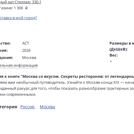
ый зал Стеллаж: 330.1
газине:
1 300
оставка в мой город?
ство:
АСТ
Размеры в 
(ДхШхВ):
ния:
2026
Вес:
дания:
Москва
Страниц:
18+
ельная информация
Тираж:
ста:
русский
я к книге "Москва со вкусом. Секреты ресторанов: от легендарн
Код товара:
/
Корнилова О. А.
яем вам необычный путеводитель. Узнайте о Москве конца XIX — нача
Артикул:
ель:
иданный ракурс для того, чтобы показать разнообразие трактирных заве
жки:
Мягкая обложка
ISBN:
ями современными.
60х90 1/16
В продаже с
е о разнообразии трактиров и их особенностях, а также получите возм
м рецептам и музыкальным композициям, доступным по QR-кодам. Юм
тегория
Россия
Москва
ься духом той эпохи и лучше понять менталитет и образ жизни москв
м приятного чтения, интересного путешествия в прошлое и увлекател
м!