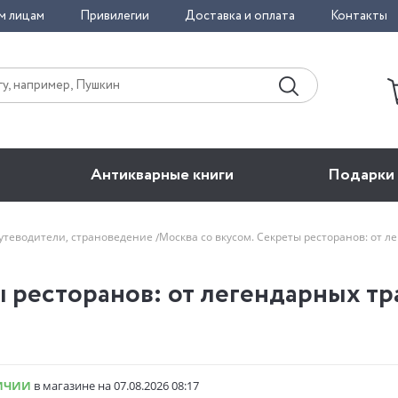
м лицам
Привилегии
Доставка и оплата
Контакты
Антикварные книги
Подарки
утеводители, страноведение
Москва со вкусом. Секреты ресторанов: от 
ы ресторанов: от легендарных т
ИЧИИ
в магазине на 07.08.2026 08:17