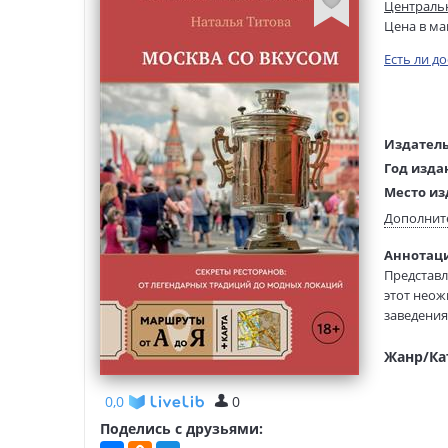
Центральн
Цена в ма
Есть ли д
Издатель
Год изда
Место из
Возраст:
Дополнит
Язык тек
Аннотаци
Редактор
Представл
составит
этот неож
Тип обло
заведени
Формат:
Вы узнает
старинны
Жанр/Ка
проникнут
Желаем ва
0,0
0
заведения
Поделись с друзьями: