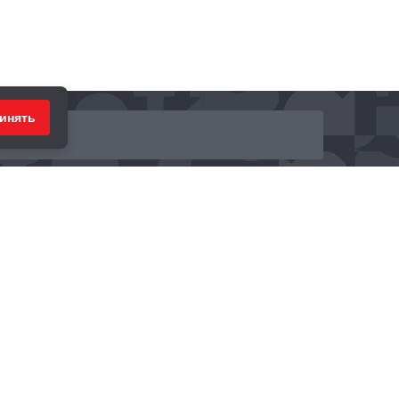
инять
ринимаем к оплате: