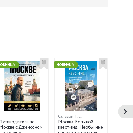
НОВИНКА
НОВИНКА
Салуцкая Т. С.
Путеводитель по
Москва. Большой
Путево
Москве с Джейсоном
квест-гид. Необычные
Екатери
Стетхэмом
прогулки по центру
окрестн