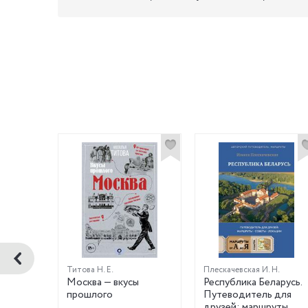
Титова Н. Е.
Плескачевская И. Н.
0
Москва — вкусы
Республика Беларусь.
адей.
прошлого
Путеводитель для
руты,
друзей: маршруты,