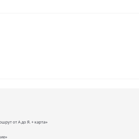
рут от А до Я. + карта»
ние»