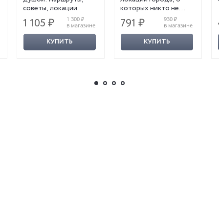
советы, локации
которых никто не
знает
1 300 ₽
930 ₽
1 105 ₽
791 ₽
в магазине
в магазине
КУПИТЬ
КУПИТЬ