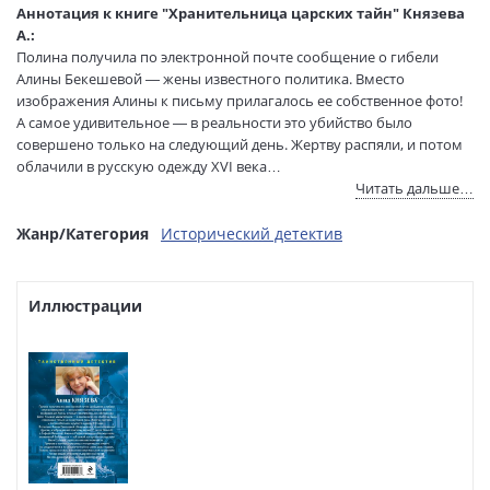
составитель:
Аннотация к книге "Хранительница царских тайн" Князева
Тип обложки:
Мягкая обложка
А.:
Формат:
70х108 1/32
Полина получила по электронной почте сообщение о гибели
Размеры в мм
165x125x25
Алины Бекешевой — жены известного политика. Вместо
(ДхШхВ):
изображения Алины к письму прилагалось ее собственное фото!
Вес:
190 гр.
А самое удивительное — в реальности это убийство было
совершено только на следующий день. Жертву распяли, и потом
Страниц:
384
облачили в русскую одежду XVI века…
Тираж:
3000 экз.
Читать дальше…
Код товара:
1259310
В спальне Алины Бекешевой обнаружилась копия старинной
Артикул:
ITD000000001476158
фрески, изображавшей помолвку великого князя Ивана III c
Жанр/Категория
Исторический детектив
ISBN:
978-5-04-240107-7
Софьей Палеолог. Именно Софья привезла в Москву часть
знаменитой библиотеки — той самой, которую впоследствии
В продаже с:
28.04.2026
Иван Грозный спрятал в неизвестном месте…
Иллюстрации
Приехав в особняк Бекешевых и спустившись вместе со
следователем в не обозначенный на схеме дома подвал, Полина
пришла в ужас. В высокой вертикальной нише стоял
почерневший от времени деревянный крест. На нем, раскинув
руки, висела распятая мумия…
В остросюжетных романах Анны Князевой расследуются