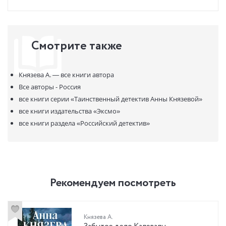
преступления, следы которых уводят в прошлое и позволяют
пролить свет на его загадки. Вслед за героями вы отправитесь
навстречу старинным тайнам и увлекательным приключениям!
Смотрите также
Князева А. —
все книги автора
Все авторы - Россия
все книги серии
«Таинственный детектив Анны Князевой»
все книги издательства
«Эксмо»
все книги раздела
«Российский детектив»
Рекомендуем посмотреть
Князева А.