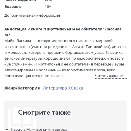
Возраст:
16+
Язык текста:
русский
Дополнительная информация
Язык оригинала:
финский
Перевод:
Виролайнен Лаура Александровна
Аннотация к книге "Пирттипохья и ее обитатели" Лассила
Тип обложки:
Твердый переплет
М.:
Майю Лассила — псевдоним финского писателя с мировой
Иллюстраторы:
Мендагалиев Гафур
известностью (имя при рождении — Альгот Тиетявяйнен), детство
Формат:
60х90 1/16
и молодость которого прошли в Сортавальском уезде. Классика
Размеры в мм
215x150x12
финской литературы хорошо знают по юмористической повести
(ДхШхВ):
«За спичками». «Пирттипохья и ее обитатели» в переводе Лауры
Вес:
275 гр.
Александровны Виролайнен — юмористическая проза, ярко
Страниц:
136
описывающая жизнь финских крестьян, их нравы, быт и
Читать дальше…
Тираж:
100 экз.
социальные конфликты.
Пирттипохья — посёлок в Кааламском сельском поселении
Жанр/Категория
Литература XX века
Код товара:
1259341
Сортавальского района Карелии России. Название переводится с
ISBN:
978-5-507-56167-4
финского языка как «Угол избы».
В продаже с:
28.04.2026
Смотрите также
Лассила М. —
все книги автора