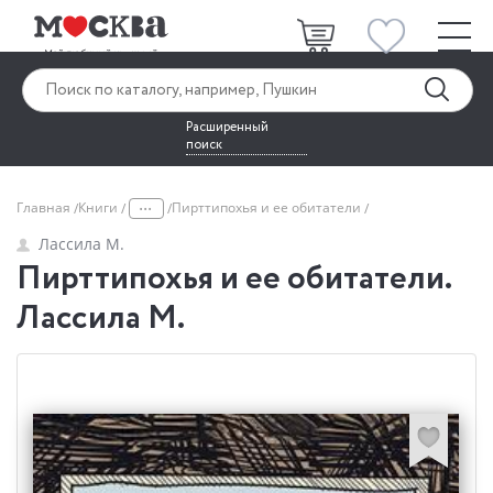
Расширенный
поиск
...
Главная
Книги
Пирттипохья и ее обитатели
Лассила М.
Пирттипохья и ее обитатели.
Лассила М.