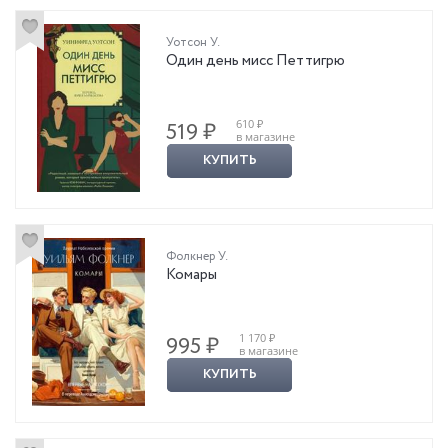
Уотсон У.
Один день мисс Петтигрю
610 ₽
519 ₽
в магазине
КУПИТЬ
Фолкнер У.
Комары
1 170 ₽
995 ₽
в магазине
КУПИТЬ