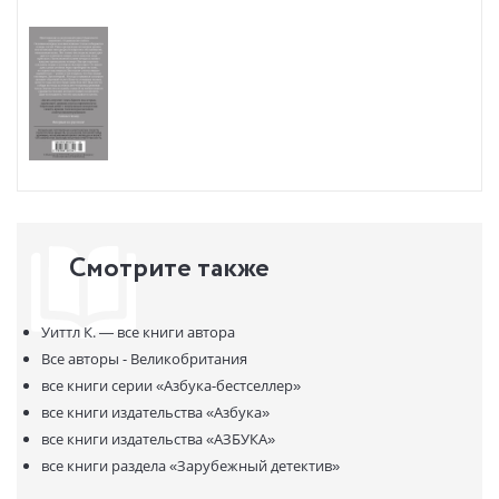
В продаже с:
28.04.2026
Ведь кто-то собрал их тогда за столом, кто-то написал роковые
числа. Значит, это не судьба, а план. И за любым планом
скрывается человек, которого можно остановить. Даже если
кажется, что это сам дьявол во плоти…
Впервые на русском!
* НЕЗАКОННОЕ ПОТРЕБЛЕНИЕ НАРКОТИЧЕСКИХ СРЕДСТВ,
ПСИХОТРОПНЫХ ВЕЩЕСТВ, ИХ АНАЛОГОВ ПРИЧИНЯЕТ ВРЕД
ЗДОРОВЬЮ, ИХ НЕЗАКОННЫЙ ОБОРОТ ЗАПРЕЩЁН И ВЛЕЧЕТ
УСТАНОВЛЕННУЮ ЗАКОНОДАТЕЛЬСТВОМ ОТВЕТСТВЕННОСТЬ.
Смотрите также
Уиттл К. —
все книги автора
Все авторы - Великобритания
все книги серии
«Азбука-бестселлер»
все книги издательства
«Азбука»
все книги издательства
«АЗБУКА»
все книги раздела
«Зарубежный детектив»