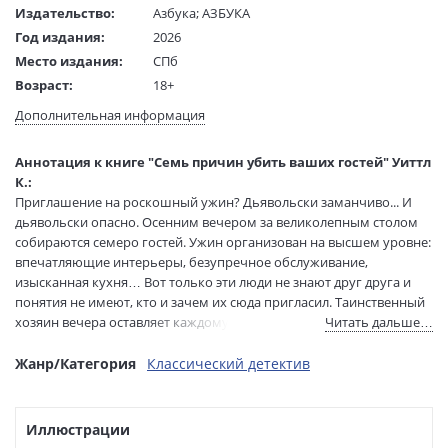
Издательство:
Азбука
;
АЗБУКА
Год издания:
2026
Место издания:
СПб
Возраст:
18+
Язык текста:
русский
Дополнительная информация
Язык оригинала:
английский
Редактор/
Бессонова Евгения
Аннотация к книге "Семь причин убить ваших гостей" Уиттл
составитель:
К.:
Перевод:
Михайлова Вероника
Приглашение на роскошный ужин? Дьявольски заманчиво... И
Тип обложки:
Твердый переплет + суперобложка
дьявольски опасно. Осенним вечером за великолепным столом
собираются семеро гостей. Ужин организован на высшем уровне:
Формат:
84х96 1/32
впечатляющие интерьеры, безупречное обслуживание,
Размеры в мм
205x120x23
изысканная кухня… Вот только эти люди не знают друг друга и
(ДхШхВ):
понятия не имеют, кто и зачем их сюда пригласил. Таинственный
Вес:
410 гр.
хозяин вечера оставляет каждому пришедшему конверт. Внутри
Читать дальше…
Страниц:
416
короткое послание: возраст, в котором человек умрет. От такого
Тираж:
4000 экз.
даже самых стойких мороз пробирает по коже, но худшее еще
Жанр/Категория
Классический детектив
Код товара:
1259343
впереди. Две недели спустя умирает первый гость — ровно в том
возрасте, что был указан в конверте. Затем второй. И тогда
Артикул:
А0000031679
оставшиеся осознают: запущен обратный отсчет. Кому-то
ISBN:
Иллюстрации
978-5-389-28734-1
отмерены месяцы, кому-то годы, но итог будет один. Или нет?