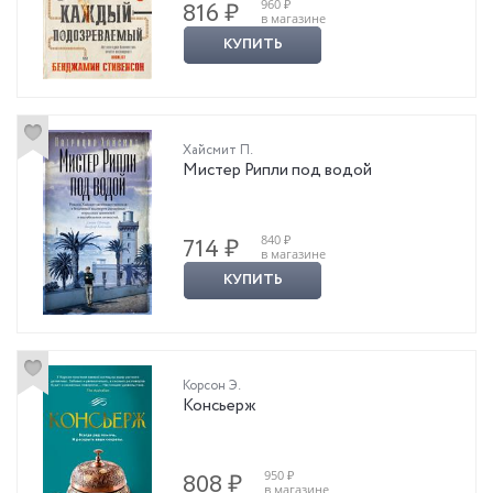
960 ₽
816 ₽
в магазине
КУПИТЬ
Хайсмит П.
Мистер Рипли под водой
840 ₽
714 ₽
в магазине
КУПИТЬ
Корсон Э.
Консьерж
950 ₽
808 ₽
в магазине