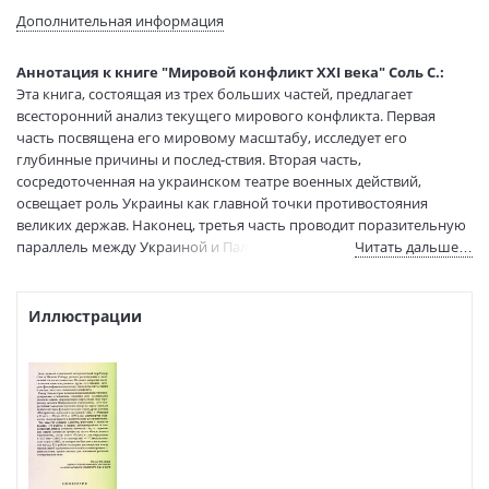
Язык текста:
русский
Дополнительная информация
Редактор/
Андреева Н.
составитель:
Аннотация к книге "Мировой конфликт XXI века" Соль С.:
Тип обложки:
Мягкая обложка
Эта книга, состоящая из трех больших частей, предлагает
Размеры в мм
205x140x11
всесторонний анализ текущего мирового конфликта. Первая
(ДхШхВ):
часть посвящена его мировому масштабу, исследует его
Вес:
230 гр.
глубинные причины и послед-ствия. Вторая часть,
Страниц:
192
сосредоточенная на украинском театре военных действий,
освещает роль Украины как главной точки противостояния
Тираж:
500 экз.
великих держав. Наконец, третья часть проводит поразительную
Код товара:
1259437
параллель между Украиной и Палестиной — двумя очагами
Читать дальше…
Артикул:
69469
войны, которые воплощают в себе противоречия
ISBN:
978-2-336-53901-0
международного порядка.
В продаже с:
29.04.2026
Иллюстрации