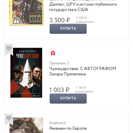
Даллес, ЦРУ и истоки глубинного
государства в США
3 500 ₽
3 500 ₽
в магазине
КУПИТЬ
Прилепин З.
Чужецарствие. С АВТОГРАФОМ
Захара Прилепина
1 180 ₽
1 003 ₽
в магазине
КУПИТЬ
Кнайсль К.
Реквием по Европе