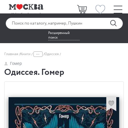
Расширенный
поиск
...
Главная
Книги
Одиссея
Гомер
Одиссея. Гомер