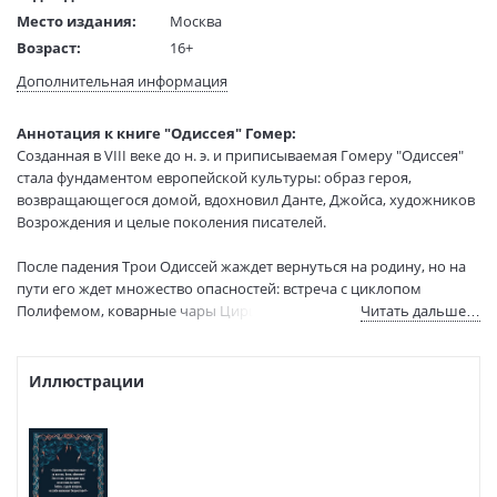
Место издания:
Москва
Возраст:
16+
Язык текста:
русский
Дополнительная информация
Язык оригинала:
древнегреческий
Редактор/
Лысянская Анна
Аннотация к книге "Одиссея" Гомер:
составитель:
Созданная в VIII веке до н. э. и приписываемая Гомеру "Одиссея"
Перевод:
Жуковский Василий Андреевич
стала фундаментом европейской культуры: образ героя,
Тип обложки:
Твердый переплет
возвращающегося домой, вдохновил Данте, Джойса, художников
Возрождения и целые поколения писателей.
Формат:
84х108 1/32
Размеры в мм
205x130x22
После падения Трои Одиссей жаждет вернуться на родину, но на
(ДхШхВ):
пути его ждет множество опасностей: встреча с циклопом
Вес:
425 гр.
Полифемом, коварные чары Цирцеи, месть Посейдона и долгий
Читать дальше…
Страниц:
448
плен у нимфы Калипсо. Тем временем в Итаке его жену Пенелопу
Тираж:
10000 экз.
осаждают женихи, требующие нового брака. В игру вступает
Код товара:
1259706
Афина. Но получится ли у семьи воссоединиться, если враги уже
Иллюстрации
готовят смертельную ловушку?
Артикул:
MIF00050157
ISBN:
978-5-00250-892-1
В продаже с:
04.05.2026