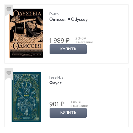
Гомер
Одиссея = Odyssey
2 340 ₽
1 989 ₽
в магазине
КУПИТЬ
Гёте И. В.
Фауст
1 060 ₽
901 ₽
в магазине
КУПИТЬ