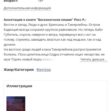
Возраст:
18+
Язык текста:
русский
Дополнительная информация
Язык оригинала:
английский
Редактор/
Пислегина Наталия
Аннотация к книге "Бесконечное пламя" Росс Р.:
составитель:
Восток и запад. Люди и духи. Брекканы и Тамерлейны. Остров
Перевод:
Бойцова О.
Каденция всегда сохранял хрупкое равновесие. Но теперь Бэйн
Тип обложки:
Твердый переплет с рисованым
Губитель, король северного ветра, перевернул все с ног на
обрезом+суперобложка
голову, стремясь завладеть властью как над людьми, так и над
Формат:
84х108 1/32
духами.
На востоке среди людей клана Тамерлейнов распространяется
Размеры в мм
205x135x30
болезнь. Пока целительница Сидра отчаянно ищет лекарство, ее
(ДхШхВ):
муж Торин, новый лидер клана, пытается получить ответы у
Читать дальше…
Вес:
565 гр.
духов. Но чем дальше он забредает в царство элементалей, тем
Страниц:
608
более потерянными становятся он и весь клан. На западе Джек
Жанр/Категория
Фэнтези
Тираж:
3000 экз.
решает взять в руки арфу и пересечь границу клана, чтобы не
Код товара:
1259711
только воссоединиться с Адайрой, но и разгадать зловещую
Артикул:
ASE000000000888218
тайну, которая даст ему знания, необходимые для победы над
Иллюстрации
Бэйном и восстановления мира на острове. Однако еще никому
ISBN:
978-5-17-182806-6
не удавалось безнаказанно противостоять повелителю северного
В продаже с:
04.05.2026
ветра — и цена, которую придется заплатить на этот раз, может
оказаться слишком высокой.