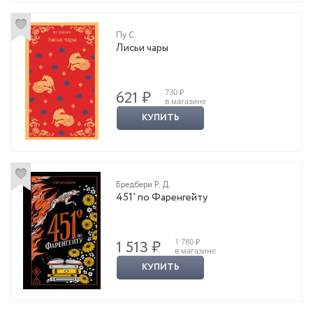
Пу С.
Лисьи чары
730 ₽
621 ₽
в магазине
КУПИТЬ
Бредбери Р. Д.
451' по Фаренгейту
1 780 ₽
1 513 ₽
в магазине
КУПИТЬ