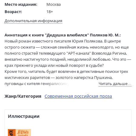
Место издания:
Москва
Возраст:
18+
Язык текста:
русский
Дополнительная информация
Редактор/
Алексеева А.
составитель:
Аннотация к книге "Дедушка влюбился" Поляков Ю. М.:
Тип обложки:
Твердый переплет
Новый роман известного писателя Юрия Полякова. В центре
Формат:
84х108 1/32
острого сюжета — сложная семейная жизнь немолодого, но еще
Размеры в мм
205x130x32
полного страстей телеведущего "АРТ-канала" Всеволода Ригина,
(ДхШхВ):
внезапно настигнутого поздней, неодолимой любовью. Что это —
Вес:
495 гр.
крах прежнего уклада или новый поворот в судьбе?
Кроме того, читатель будет вовлечен в детективные поиски трех
Страниц:
480
мистических раритетов — золотого наперстка Пушкина,
Тираж:
15000 экз.
пуговицы с кителя генералиссимуса Сталина и урны супрематиста
Читать дальше…
Код товара:
1260512
Малевича. Все это рассказано захватывающе интересно, весело, с
Артикул:
ASE000000000897616
фирменной поляковской иронией, переходящей в острую сатиру.
Жанр/Категория
Современная российская проза
ISBN:
978-5-17-184938-2
В продаже с:
14.05.2026
Иллюстрации