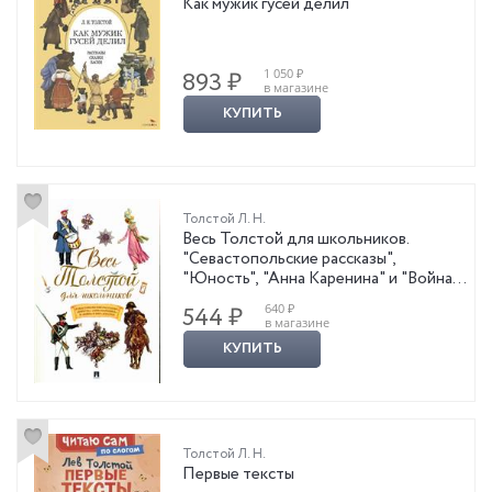
Как мужик гусей делил
1 050 ₽
893 ₽
в магазине
КУПИТЬ
Толстой Л. Н.
Весь Толстой для школьников.
"Севастопольские рассказы",
"Юность", "Анна Каренина" и "Война и
мир" (кратко)
640 ₽
544 ₽
в магазине
КУПИТЬ
Толстой Л. Н.
Первые тексты