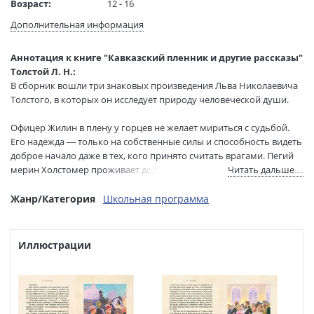
Возраст:
12 - 16
Язык текста:
русский
Дополнительная информация
Редактор/
Белова А.
составитель:
Аннотация к книге "Кавказский пленник и другие рассказы"
Тип обложки:
Твердый переплет
Толстой Л. Н.:
Иллюстраторы:
Бабюк Станислав
В сборник вошли три знаковых произведения Льва Николаевича
Формат:
60х84 1/16
Толстого, в которых он исследует природу человеческой души.
Размеры в мм
200x135x15
Офицер Жилин в плену у горцев не желает мириться с судьбой.
(ДхШхВ):
Его надежда — только на собственные силы и способность видеть
Вес:
335 гр.
доброе начало даже в тех, кого принято считать врагами. Пегий
Страниц:
136
мерин Холстомер проживает долгую жизнь, чтобы понять:
Читать дальше…
Тираж:
1200 экз.
пёстрая шкура — не приговор, а звание «человека» слишком
Код товара:
1260743
часто оказывается пустым звуком. Влюблённый Иван Васильевич
Жанр/Категория
Школьная программа
Артикул:
978-5-907960-33-6
после бала становится свидетелем чудовищной сцены — и в одно
утро его жизнь делится на «до» и «после», потому что закрыть
ISBN:
978-5-907960-33-6
глаза на жестокость он не может даже ради любви.
В продаже с:
Иллюстрации
15.05.2026
Иллюстрации Станислава Бабюка создают особую атмосферу,
позволяя по-новому взглянуть на знакомые тексты.