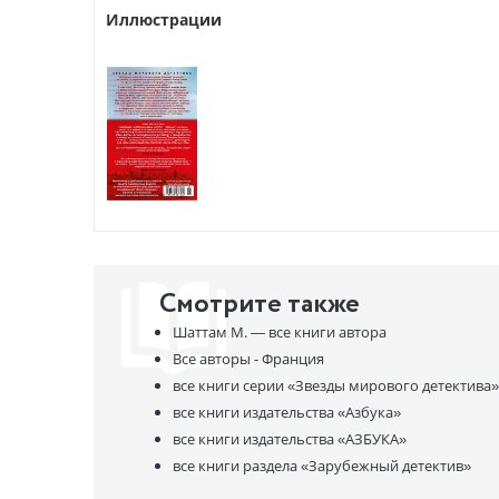
сопричаст
Иллюстрации
манипулир
Впервые н
* НЕЗАКО
НЕЗАКОН
Смотрите также
Шаттам М. —
все книги автора
Все авторы - Франция
все книги серии
«Звезды мирового детектива»
все книги издательства
«Азбука»
все книги издательства
«АЗБУКА»
все книги раздела
«Зарубежный детектив»