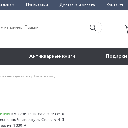
м лицам
Привилегии
Доставка и оплата
Контакты
Антикварные книги
Подарки
убежный детектив
Прайм-тайм
ИЧИИ
в магазине на 08.08.2026 08:10
ественной литературы Стеллаж: 415
газине:
1 330