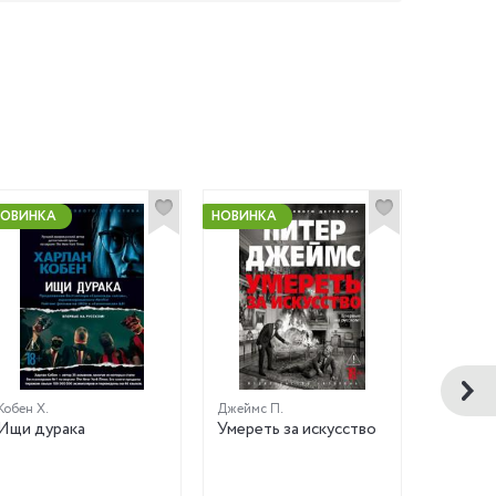
НОВИНКА
НОВИНКА
Кобен Х.
Джеймс П.
Дациери 
Ищи дурака
Умереть за искусство
Убить 