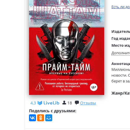
Есть ли д
Издатель
Год изда
Место из
Возраст:
Дополнит
Язык тек
Аннотаци
Язык ори
Миллионы 
Редактор
новости. 
составит
берет в з
Перевод:
Франции. 
Тип обло
поддержке
Жанр/Ка
парижский
4,3
18
Отзывы
скрываетс
Поделись с друзьями:
Максим Ша
романов, 
«Прайм-та