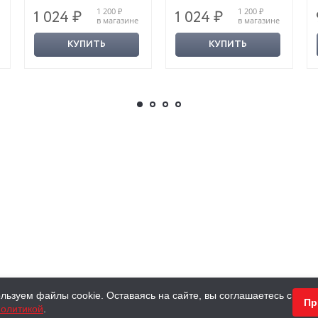
1 200 ₽
1 200 ₽
1 024 ₽
1 024 ₽
в магазине
в магазине
КУПИТЬ
КУПИТЬ
льзуем файлы cookie. Оставаясь на сайте, вы соглашаетесь с
Пр
олитикой
.
КНИГИ
АНТИКВАРНЫЕ КНИГИ
ПОДАРКИ