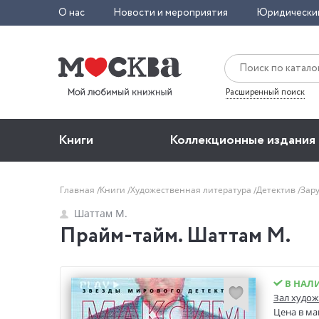
О нас
Новости и мероприятия
Юридически
Расширенный поиск
Книги
Коллекционные издания
Главная
Книги
Художественная литература
Детектив
Зар
Шаттам М.
Прайм-тайм. Шаттам М.
В НАЛ
Зал худож
Цена в ма