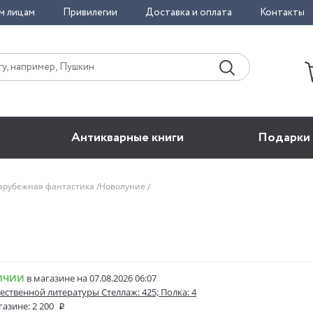
м лицам
Привилегии
Доставка и оплата
Контакты
Антикварные книги
Подарки
арубежная фантастика
Новолуние
ИЧИИ
в магазине на 07.08.2026 06:07
ественной литературы Стеллаж: 425; Полка: 4
газине:
2 200