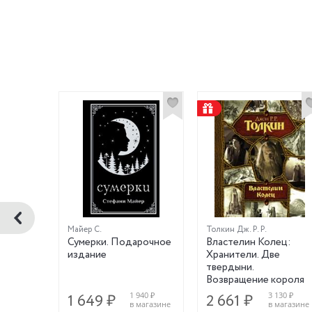
Майер С.
Толкин Дж. Р. Р.
Сумерки. Подарочное
Властелин Колец:
издание
Хранители. Две
твердыни.
Возвращение короля
640 ₽
1 940 ₽
3 130 ₽
1 649 ₽
2 661 ₽
магазине
в магазине
в магазине