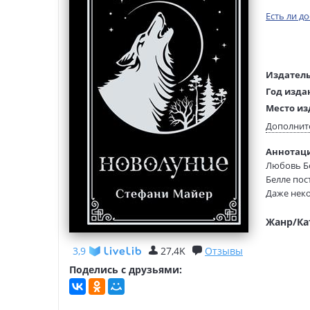
Есть ли д
Издатель
Год изда
Место из
Возраст:
Дополнит
Язык тек
Аннотаци
Язык ори
Любовь Бе
Редактор
Белле пос
составит
Даже неко
Перевод:
правителя
Тип обло
должен б
Жанр/Ка
Чтобы спа
жить, даж
3,9
27,4K
Отзывы
Поделись с друзьями: