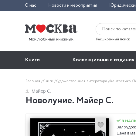
О нас
Новости и мероприятия
Юридически
Расширенный поиск
Книги
Коллекционные издания
Главная
Книги
Художественная литература
Фантастика
З
Майер С.
Новолуние. Майер С.
В НАЛ
Зал худож
Цена в ма