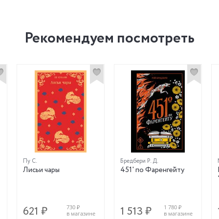
Рекомендуем посмотреть
Пу С.
Бредбери Р. Д.
Лисьи чары
451' по Фаренгейту
730 ₽
1 780 ₽
621 ₽
1 513 ₽
в магазине
в магазине