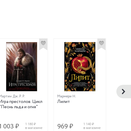
Мартин Дж. Р. Р.
Мармери Н.
Толкин Дж
Игра престолов. Цикл
Лилит
Сильма
"Песнь льда и огня"
1 180 ₽
1 140 ₽
1 003 ₽
969 ₽
1 649
в магазине
в магазине