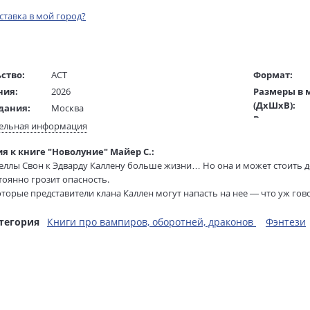
оставка в мой город?
ство:
АСТ
Формат:
ния:
2026
Размеры в 
(ДхШхВ):
дания:
Москва
Вес:
16+
ельная информация
Страниц:
ста:
русский
я к книге "Новолуние" Майер С.:
Тираж:
гинала:
английский
ллы Свон к Эдварду Каллену больше жизни… Но она и может стоить 
Код товара:
/
Дебова Е.
тоянно грозит опасность.
Артикул:
ель:
торые представители клана Каллен могут напасть на нее — что уж гов
Алукард С.
ISBN:
х "ночных охотников" — безжалостном древнем клане Вольтури, по з
жки:
Твердый переплет с рисованым обрезом
В продаже с
ыть убит или обращен…
тегория
Книги про вампиров, оборотней, драконов
Фэнтези
сти любимую, Эдвард принимает тяжелое решение: покинуть ее. Разлук
е если забудет его и достанется ненавистному сопернику — Джейкобу Б