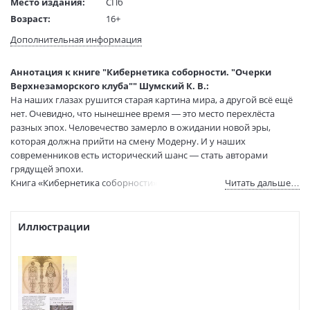
Место издания:
СПб
Возраст:
16+
Язык текста:
русский
Дополнительная информация
Редактор/
Савкин Игорь Александрович
составитель:
Аннотация к книге "Кибернетика соборности. "Очерки
Тип обложки:
Твердый переплет
Верхнезаморского клуба"" Шумский К. В.:
Формат:
60х90 1/16
На наших глазах рушится старая картина мира, а другой всё ещё
Размеры в мм
217x155x20
нет. Очевидно, что нынешнее время — это место перехлёста
(ДхШхВ):
разных эпох. Человечество замерло в ожидании новой эры,
Вес:
445 гр.
которая должна прийти на смену Модерну. И у наших
современников есть исторический шанс — стать авторами
Страниц:
266
грядущей эпохи.
Тираж:
500 экз.
Книга «Кибернетика соборности» представляет собой попытку
Читать дальше…
Код товара:
1261455
дать ответы на фундаментальные вопросы бытия и
ISBN:
978-5-00267-130-4
сформировать новую парадигму — систему смыслов и
В продаже с:
22.05.2026
жизненных ориентиров, — которая бы исходила не из чьих-то
Иллюстрации
надуманных теорий, а из самоочевидных истин.
Работа философская, междисциплинарная, интегральная.
Написана живым языком в форме диалогов. Предназначена для
всех, кто желает глубже разобраться в происходящих ныне
событиях и обрести новые смыслы.