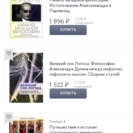
Начало западной философии.
Истолкование Анаксимандра и
Парменид
2 230 ₽
1 896 ₽
в магазине
КУПИТЬ
Великий сон Логоса. Философия
Александра Дугина между мифосом,
пафосом и хаосом. Сборник статей
1 790 ₽
1 522 ₽
в магазине
КУПИТЬ
Томберг В.
Путешествие к истокам
христианского герметизма.