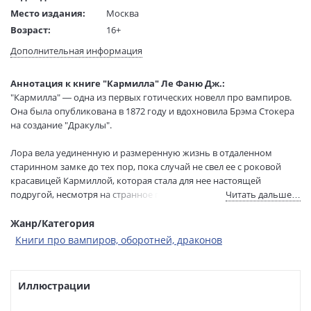
Место издания:
Москва
Возраст:
16+
Язык текста:
русский
Дополнительная информация
Язык оригинала:
английский
Редактор/
Бернгардт Евгения
Аннотация к книге "Кармилла" Ле Фаню Дж.:
составитель:
"Кармилла" — одна из первых готических новелл про вампиров.
Перевод:
Брилова Л., Перлова Е.
Она была опубликована в 1872 году и вдохновила Брэма Стокера
Тип обложки:
Твердый переплет
на создание "Дракулы".
Формат:
84х108 1/32
Лора вела уединенную и размеренную жизнь в отдаленном
Размеры в мм
200x130x12
старинном замке до тех пор, пока случай не свел ее с роковой
(ДхШхВ):
красавицей Кармиллой, которая стала для нее настоящей
Вес:
320 гр.
подругой, несмотря на странное поведение. Отец предлагает
Читать дальше…
Страниц:
224
таинственной незнакомке погостить у них дома, даже не
Тираж:
12000 экз.
подозревая, к каким последствиям это приведет. Ведь вскоре
Жанр/Категория
Код товара:
1261485
Лору настигает загадочная болезнь...
Книги про вампиров, оборотней, драконов
Артикул:
MIF00050924
ISBN:
978-5-00250-905-8
В продаже с:
Иллюстрации
22.05.2026