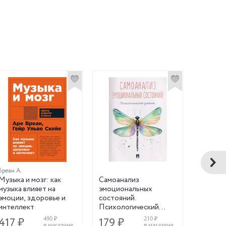
НОВИНК
Бреан А.
Хань Я.
Музыка и мозг: как
Самоанализ
Привыч
музыка влияет на
эмоциональных
Зал инт
эмоции, здоровье и
состояний.
тренаже
интеллект
Психологический
дневник
490 ₽
210 ₽
417 ₽
179 ₽
1 131
в магазине
в магазине