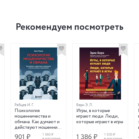
Рекомендуем посмотреть
Рябцев И. Г.
Берн Э. Л.
Психология
Игры, в которые
мошенничества и
играют люди. Люди,
обмана. Как думают и
которые играют в игры
действуют мошенники
и как мы можем их
1 060 ₽
1 630 ₽
901 ₽
1 386 ₽
распознать
в магазине
в магазине