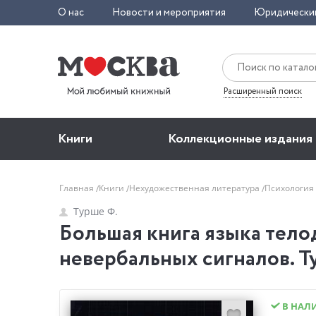
О нас
Новости и мероприятия
Юридически
Расширенный поиск
Книги
Коллекционные издания
Главная
Книги
Нехудожественная литература
Психология
Турше Ф.
Большая книга языка тел
невербальных сигналов. Т
В НАЛ