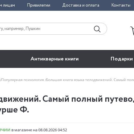
м лицам
Привилегии
Доставка и оплата
Контакты
Антикварные книги
Подарки
Популярная психология
Большая книга языка телодвижений. Самый пол
одвижений. Самый полный путево
урше Ф.
ИЧИИ
в магазине на 08.08.2026 04:52