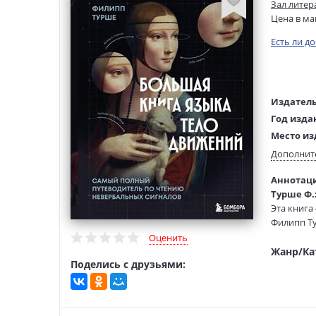
Зал литер
Цена в ма
Есть ли д
Издатель
Год изда
Место из
Возраст:
Дополнит
Язык тек
Аннотаци
Язык ори
Турше Ф.
Редактор
Эта книга
составит
Филипп Ту
Перевод:
приемах и
Оценить
Тип обло
еще предл
Жанр/Ка
Поделись с друзьями:
манипуля