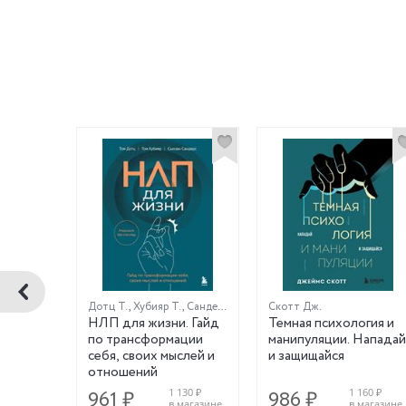
Дотц Т.
,
Хубияр Т.
,
Сандерс С.
Скотт Дж.
торой
НЛП для жизни. Гайд
Темная психология и
вила
по трансформации
манипуляции. Нападай
зни
себя, своих мыслей и
и защищайся
отношений
480 ₽
1 130 ₽
1 160 ₽
961 ₽
986 ₽
магазине
в магазине
в магазине