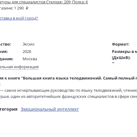
атуры для специалистов Стеллаж: 209; Полка: 6
газине:
1 290
оставка в мой город?
ство:
Эксмо
Формат:
ния:
2026
Размеры в 
(ДхШхВ):
дания:
Москва
Вес:
16+
ельная информация
Страниц:
ста:
русский
я к книге "Большая книга языка телодвижений. Самый полный 
Тираж:
гинала:
французский
:
Код товара:
/
Джаббарова С.
 — самое исчерпывающее руководство по языку телодвижений, чтению
Артикул:
ель:
рше, один из авторитетнейших французских специалистов в сфере сен
Миронова Н.
ISBN:
 элементах невербального общения, которые используют психологи, 
жки:
Твердый переплет
В продаже с
агает десятки упражнений, речевых формул и техник наблюдений, п
тегория
Эмоциональный интеллект
ции.