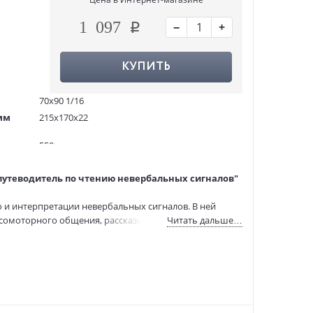
−
+
1 097
КУПИТЬ
70х90 1/16
мм
215x170x22
550 гр.
384
путеводитель по чтению невербальных сигналов"
3000 экз.
1261933
 и интерпретации невербальных сигналов. В ней
ITD000000001425249
сомоторного общения, рассказывает обо всех
Читать дальше…
978-5-04-214701-2
профайлеры и специалисты по поведению человека. А
:
27.05.2026
омогающих считывать ложь, скрытую агрессию или