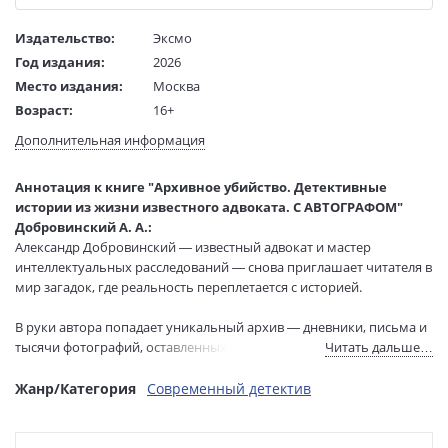
Издательство:
Эксмо
Год издания:
2026
Место издания:
Москва
Возраст:
16+
Язык текста:
русский
Дополнительная информация
Редактор/
Дьякевнич Е.
составитель:
Аннотация к книге "Архивное убийство. Детективные
Тип обложки:
Твердый переплет
истории из жизни известного адвоката. С АВТОГРАФОМ"
Формат:
70х90 1/16
Добровинский А. А.:
Размеры в мм
210x150x19
Александр Добровинский — известный адвокат и мастер
(ДхШхВ):
интеллектуальных расследований — снова приглашает читателя в
Вес:
420 гр.
мир загадок, где реальность переплетается с историей.
Страниц:
240
В руки автора попадает уникальный архив — дневники, письма и
Тираж:
2000 экз.
тысячи фотографий, оставленных одной из самых знаменитых
Читать дальше…
Код товара:
1262481
пар советского кино. На первый взгляд это лишь бесценные
Артикул:
ITD000000001491133
свидетельства ушедшей эпохи. Но чем глубже Добровинский
Жанр/Категория
Современный детектив
ISBN:
978-5-6055762-1-1
погружается в документы, тем яснее понимает: за строками
дневников и обрывками фраз скрывается нечто большее.
В продаже с:
04.06.2026