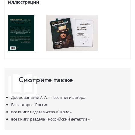
Иллюстрации
Шаг за шагом старые бумаги складываются в тревожную
мозаику. И то, что начиналось как увлекательное историческое
расследование, неожиданно приводит к следу двух таинственных
и почти забытых убийств XX века.
«Архивное убийство» — это интеллектуальный детектив о тайнах
прошлого, где судьбы великих людей, любовь, ревность и страх
переплетаются с реальными загадками истории.
Смотрите также
Добровинский А. А. —
все книги автора
Все авторы - Россия
все книги издательства
«Эксмо»
все книги раздела
«Российский детектив»