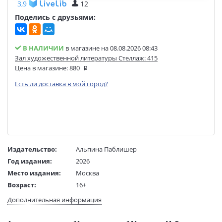
3,9
12
Поделись с друзьями:
В НАЛИЧИИ
в магазине на 08.08.2026 08:43
Зал художественной литературы Стеллаж: 415
Цена в магазине:
880
Есть ли доставка в мой город?
Издательство:
Альпина Паблишер
Год издания:
2026
Место издания:
Москва
Возраст:
16+
Язык текста:
русский
Дополнительная информация
Язык оригинала:
итальянский
Редактор/
Грецова Яна