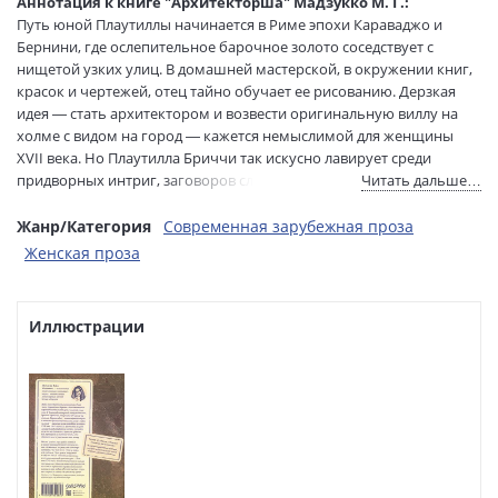
Аннотация к книге "Архитекторша" Мадзукко М. Г.:
составитель:
Путь юной Плаутиллы начинается в Риме эпохи Караваджо и
Перевод:
Манухин Андрей
Бернини, где ослепительное барочное золото соседствует с
Тип обложки:
Мягкая обложка
нищетой узких улиц. В домашней мастерской, в окружении книг,
красок и чертежей, отец тайно обучает ее рисованию. Дерзкая
Формат:
60х90 1/16
идея — стать архитектором и возвести оригинальную виллу на
Размеры в мм
195x140x27
холме с видом на город — кажется немыслимой для женщины
(ДхШхВ):
XVII века. Но Плаутилла Бриччи так искусно лавирует среди
Вес:
470 гр.
придворных интриг, заговоров служителей Ватикана и происков
Читать дальше…
Страниц:
540
художников, борющихся за выгодные заказы, что обретает шанс
Тираж:
3000 экз.
осуществить свою мечту.
Жанр/Категория
Современная зарубежная проза
Код товара:
1262618
Женская проза
Мелания Мадзукко, лауреат главной итальянской литературной
Артикул:
32716
премии Strega, создала масштабный роман о таланте и силе духа,
ISBN:
978-5-0063-0285-3
которые позволили первой женщине-архитектору навсегда
В продаже с:
Иллюстрации
03.06.2026
вписать свое имя в историю Вечного города.