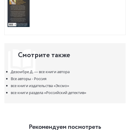
погружает в атмосферу шумного мегаполиса, в котором
жестокий убийца вытаскивает на поверхность древние пороки
столицы, ее страшные тайны и мистическую символику,
зашифрованную в хаотичном сплетении старых улиц, переулков
и площадей...
* НЕЗАКОННОЕ ПОТРЕБЛЕНИЕ НАРКОТИЧЕСКИХ СРЕДСТВ,
ПСИХОТРОПНЫХ ВЕЩЕСТВ, ИХ АНАЛОГОВ ПРИЧИНЯЕТ ВРЕД
ЗДОРОВЬЮ, ИХ НЕЗАКОННЫЙ ОБОРОТ ЗАПРЕЩЁН И ВЛЕЧЕТ
Смотрите также
УСТАНОВЛЕННУЮ ЗАКОНОДАТЕЛЬСТВОМ ОТВЕТСТВЕННОСТЬ.
Дезомбре Д. —
все книги автора
Все авторы - Россия
все книги издательства
«Эксмо»
все книги раздела
«Российский детектив»
Рекомендуем посмотреть