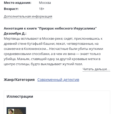
Место издания:
Москва
Возраст:
18+
Язык текста:
русский
Дополнительная информация
Редактор/
Антонова А.
составитель:
Аннотация к книге "Призрак небесного Иерусалима"
Тип обложки:
Твердый переплет
Дезомбре Д.:
Формат:
84х108 1/32
Мертвецы всплывают в Москве-реке; сидят, прислонившись к
Размеры в мм
205x135x25
древней стене Кутафьей башни; лежат, четвертованные, на
(ДхШхВ):
скамеечке в Коломенском... Несчастные были убиты жуткими
Вес:
390 гр.
средневековыми способами, а в чем их вина — знает только
убийца. Маньяк, ставящий одну за другой кровавые метки в
Страниц:
352
центре столицы, будто выкладывает жуткий пазл.
Тираж:
2000 экз.
Читать дальше…
Код товара:
1262878
По страшному следу идет пара с Петровки: блатная стажерка,
Артикул:
ITD000000001454358
выпускница МГУ, с детства помешанная на маньяках, и опытный
Жанр/Категория
Современный детектив
ISBN:
978-5-04-238097-6
сыскарь, окончивший провинциальную школу милиции. Эти двое
терпеть не могут друг друга, но идеально друг друга дополняют.
В продаже с:
09.06.2026
Только им под силу расшифровать ребус, составленный убийцей
Иллюстрации
и уходящий своими корнями в древнюю Москву, в старые
раскольничьи тексты, в символику Святого Писания.
Психологический триллер, полный неожиданных поворотов,