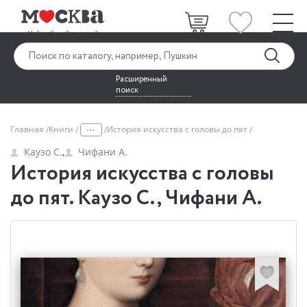
Расширенный
поиск
...
Главная
Книги
История искусства с головы до пят
Каузо С.
,
Чифани А.
История искусства с головы
до пят. Каузо С., Чифани А.