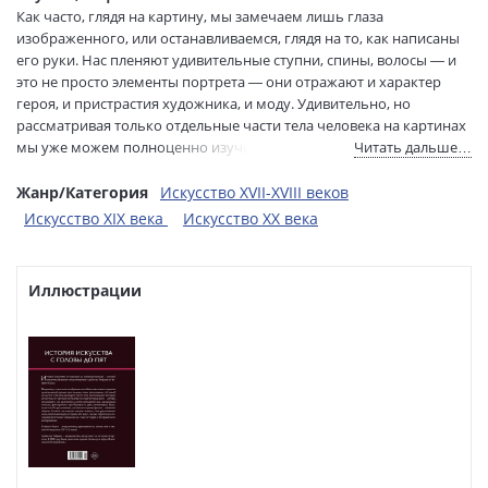
Перевод:
Сычева Владислава
Как часто, глядя на картину, мы замечаем лишь глаза
Тип обложки:
Твердый переплет
изображенного, или останавливаемся, глядя на то, как написаны
его руки. Нас пленяют удивительные ступни, спины, волосы — и
Формат:
82х100 1/16
это не просто элементы портрета — они отражают и характер
Размеры в мм
240x200x20
героя, и пристрастия художника, и моду. Удивительно, но
(ДхШхВ):
рассматривая только отдельные части тела человека на картинах
Вес:
890 гр.
мы уже можем полноценно изучить историю искусства и понять
Читать дальше…
Страниц:
232
все закономерности ее развития. «История искусства с головы до
Тираж:
2000 экз.
пят» — не просто увлекательная и красочная книга, но и книга с
Жанр/Категория
Искусство XVII-XVIII веков
Код товара:
1263242
большим чувством юмора и невероятной радости, которую мы
Искусство XIX века
Искусство XX века
можем получить, наслаждаясь прекрасными произведениями
Артикул:
А0000034728
искусства.
ISBN:
978-5-389-31455-9
В продаже с:
Иллюстрации
16.06.2026