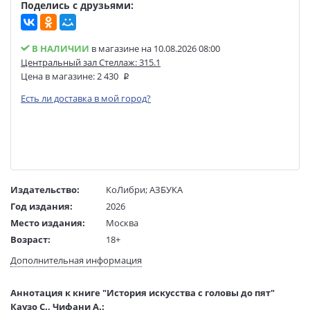
Поделись с друзьями:
В НАЛИЧИИ
в магазине на 10.08.2026 08:00
Центральный зал Стеллаж: 315.1
Цена в магазине:
2 430
Есть ли доставка в мой город?
Издательство:
КоЛибри
;
АЗБУКА
Год издания:
2026
Место издания:
Москва
Возраст:
18+
Язык текста:
русский
Дополнительная информация
Язык оригинала:
итальянский
Редактор/
Николаева Мария
Аннотация к книге "История искусства с головы до пят"
составитель:
Каузо С., Чифани А.: