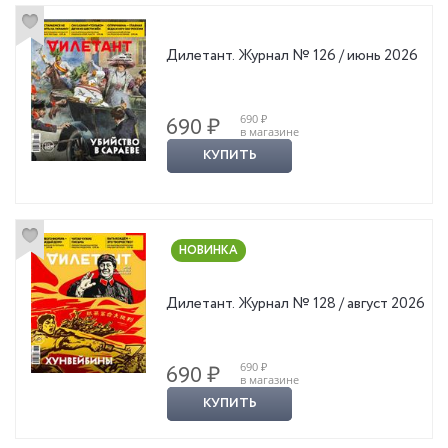
недоразумением, которое стало последним гвоздём.
● Веллингтон и его полководцы — Если вокруг проигравшего
битву Наполеона мы ясно видим ареопаг прославленных
Дилетант. Журнал № 126 / июнь 2026
маршалов и генералов, то победитель — Веллингтон — скорее
представляется одиноким шахматистом, задумчиво и
саркастично передвигающим покорные фигуры. Конечно, это не
690 ₽
690 ₽
совсем так.
в магазине
● Не испортить борозды — В семье одного из первых советских
КУПИТЬ
маршалов — Василия Блюхера — бытовала легенда о
происхождении нетипичной для ярославских крестьян фамилии:
якобы этим прозвищем наградил его вернувшегося с
Отечественной войны прапрадеда помещик. Что же, возможно:
фамилия и впрямь гремела по Европе.
НОВИНКА
● Гвардейцы Наполеона — Медвежьи шапки, покрытые шрамами
лица, блеск серьги в ухе, седеющие усы. А на трёхцветном флаге
Дилетант. Журнал № 128 / август 2026
вытканы золотом главы славной истории — Маренго и Аустерлиц,
Ульм, Йена и Фридланд, Мадрид, Вена и Москва. Слабоумие или
отвага? — Что руководило маршалом Неем, когда он вскочил в
седло и сам повёл в атаку тяжёлую французскую конницу? А что
690 ₽
690 ₽
в магазине
побудило шотландского волынщика Кеннета МакКея выйти из
КУПИТЬ
ощетинившегося штыками каре и на виду у наступающих
французов сыграть пронзительную и духоподъёмную горскую