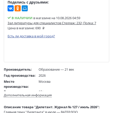
Поделись с друзьями:
В НАЛИЧИИ
в магазине на 10.08.2026 04:59
Зал литературы для специалистов Стеллаж: 232; Полка: 7
Цена в магазине:
690
Есть ли доставка в мой город?
Производитель:
Образование — 21 век
Год производства:
2026
Место
Москва
производства:
Возраст:
18+
Дополнительная информация
Язык текста:
русский
Редактор/
Дымарский В.
Описание товара "Дилетант. Журнал № 127 / июль 2026":
составитель:
Главная тема "Дилетанта" в июле — ВАТЕРЛОО