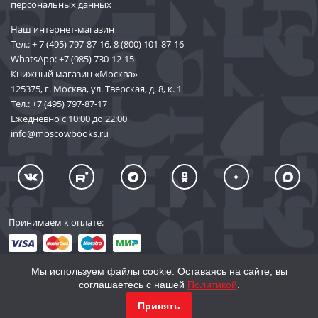
знать о ней как можно больше. Это простой способ войти в
персональных данных
увлекательнейший водоворот исторических событий. Здесь вам
Наш интернет-магазин
не придется читать громоздкие тексты, все просто, понятно и
Тел.:
+ 7 (495) 797-87-16
,
8 (800) 101-87-16
увлекательно. В каждом номере есть центральная, сквозная тема.
WhatsApp:
+7 (985) 730-12-15
Кроме того, журнал содержит несколько постоянных рубрик:
историческая фотография, историческая параллель,
Книжный магазин «Москва»
инфографика, представляющая разного рода вооружение от
125375, г. Москва, ул. Тверская, д. 8, к. 1
древних времен до ХХ века, архивные материалы, новинки на
Тел.:
+7 (495) 797-87-17
исторические темы из мира кино, книгоиздательства,
Ежедневно с 10:00 до 22:00
электронных и настольных игр.
info@moscowbooks.ru
Принимаем к оплате:
Мы используем файлы cookie. Оставаясь на сайте, вы
соглашаетесь с нашей
Политикой
.
© 2002–2026 «Торговый Дом Книги «МОСКВА»
КУПИТЬ
690
Принять
info@moscowbooks.ru