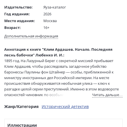
Издательство:
Яуза-каталог
Год издания:
2026
Место издания:
Москва
Возраст:
16+
Язык текста:
русский
Дополнительная информация
Редактор/
Кочетов Д.В.
составитель:
Аннотация к книге "Клим Ардашев. Начало. Последняя
Тип обложки:
Твердый переплет
песнь бабочки" Любенко И. И.:
Формат:
84х108 1/32
1895 год. На Лазурный Берег с секретной миссией прибывает
Размеры в мм
206x131x20
Клим Ардашев, чтобы расследовать загадочное убийство
(ДхШхВ):
баронессы Паулины фон Штайнер — особы, приближенной к
Вес:
500 гр.
министру иностранных дел Российской империи. На месте
происшествия обнаруживается необычная улика — ключ к
Страниц:
352
разгадке целой серии преступлений. Именно в этом водовороте
Тираж:
2000 экз.
опасностей чиновник по особым поручениям не только отыщет
Читать дальше…
Код товара:
1264671
коварного душегуба, но и встретит свою будущую жену
Артикул:
978-5-00155-922-1
Веронику.
Жанр/Категория
Исторический детектив
ISBN:
978-5-00155-922-1
Роман «Последняя песнь бабочки» — 8-я книга серии «Клим
Ардашев. Начало».
В продаже с:
20.08.2026
Иллюстрации