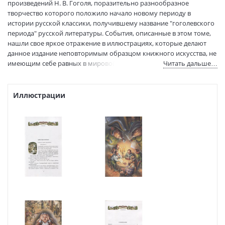
Страниц:
424
произведений Н. В. Гоголя, поразительно разнообразное
Тираж:
1500 экз.
творчество которого положило начало новому периоду в
истории русской классики, получившему название "гоголевского
Код товара:
197041
периода" русской литературы. События, описанные в этом томе,
Артикул:
586
нашли свое яркое отражение в иллюстрациях, которые делают
ISBN:
5-7827-0076-9
данное издание неповторимым образцом книжного искусства, не
В продаже с:
16.06.2003
имеющим себе равных в мировой практике книгоиздания
Читать дальше…
подобной литературы. Книга доставит колоссальное
удовольствие истинным любителям классической литературы и
поклонникам великого писателя.
Иллюстрации
ЦВЕТ ПЕРЕПЛЕТА МОЖЕТ ОТЛИЧАТЬСЯ ОТ ПРЕДСТАВЛЕННОГО.