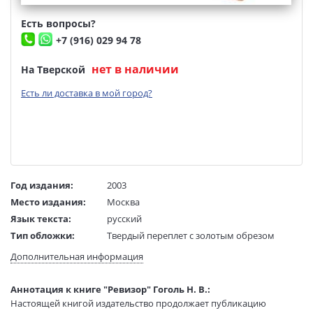
Есть вопросы?
+7 (916) 029 94 78
нет в наличии
На Тверской
Есть ли доставка в мой город?
Год издания:
2003
Место издания:
Москва
Язык текста:
русский
Тип обложки:
Твердый переплет с золотым обрезом
Формат:
60х84 1/16
Дополнительная информация
Размеры в мм
200x145x22
(ДхШхВ):
Аннотация к книге "Ревизор" Гоголь Н. В.:
Вес:
805 гр.
Настоящей книгой издательство продолжает публикацию