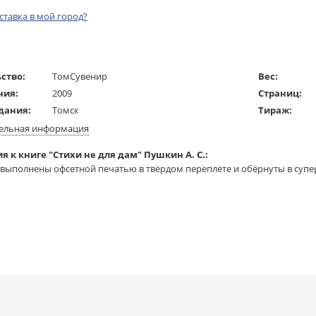
оставка в мой город?
ство:
ТомСувенир
Вес:
ния:
2009
Страниц:
дания:
Томск
Тираж:
ста:
русский
Код товара:
ельная информация
жки:
Твердый переплет
Артикул:
я к книге "Стихи не для дам" Пушкин А. С.:
60х90 1/128
ISBN:
 выполнены офсетной печатью в твёрдом переплёте и обёрнуты в суп
 в мм
70x55x14
В продаже с