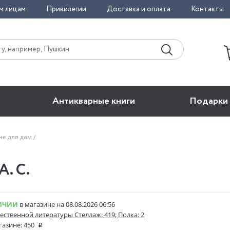
м лицам
Привилегии
Доставка и оплата
Контакты
Антикварные книги
Подарки
не для дам
А. С.
ИЧИИ
в магазине на 08.08.2026 06:56
ественной литературы Стеллаж: 419; Полка: 2
газине:
450