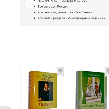
Пушкин А. С. —
все книги автора
Все авторы - Россия
все книги издательства
«ТомСувенир»
все книги раздела
«Миниатюрные издания»