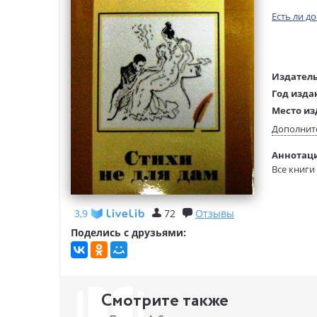
Есть ли д
Издатель
Год изда
Место из
Язык тек
Дополнит
Тип обло
Аннотаци
Формат:
Все книги
Размеры
(ДхШхВ):
3,9
72
Отзывы
Поделись с друзьями:
Смотрите также