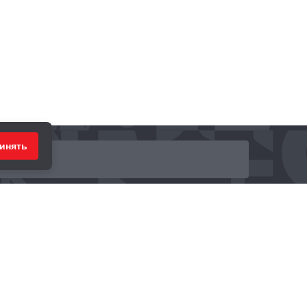
инять
ринимаем к оплате: