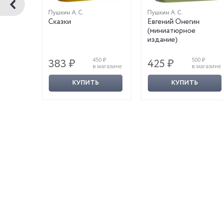
Пушкин А. С.
Пушкин А. С.
Сказки
Евгений Онегин
(миниатюрное
издание)
890 ₽
450 ₽
500 ₽
383 ₽
425 ₽
магазине
в магазине
в магазине
КУПИТЬ
КУПИТЬ