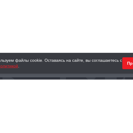
льзуем файлы cookie. Оставаясь на сайте, вы соглашаетесь с
Пр
олитикой
.
КНИГИ
АНТИКВАРНЫЕ КНИГИ
ПОДАРКИ
Наш интернет-магазин
Тел.:
+ 7 (495) 797-87-16
,
8 (800) 101-87-16
WhatsApp:
+7 (985) 730-12-15
Книжный магазин «Москва»
П
125375, г. Москва, ул. Тверская, д. 8, к. 1
и
ых
Тел.:
+7 (495) 797-87-17
Ежедневно с 10:00 до 22:00