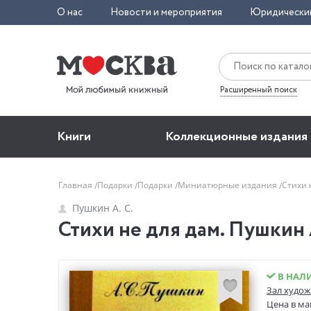
О нас
Новости и мероприятия
Юридически
Расширенный поиск
Книги
Коллекционные издания
Главная
Подарки
Подарки
Миниатюрные издания
Стихи 
Пушкин А. С.
Стихи не для дам. Пушкин 
В НАЛ
Зал худож
Цена в ма