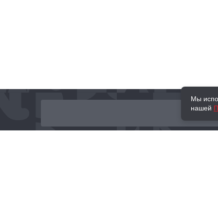
Мы испо
нашей
П
О нас
Наши проекты
Новости и мероприятия
Привилегии
Доставка и оплата
Контакты
Политика обработк
Отзывы
персональных данн