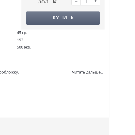
−
+
383
КУПИТЬ
45 гр.
192
500 экз.
448943
Кл-19
978-5-904302-08-5
еробложку.
Читать дальше…
:
12.02.2009