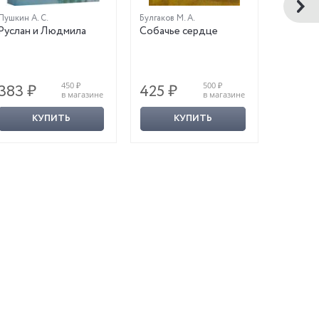
Пушкин А. С.
Булгаков М. А.
Гоголь Н. 
Руслан и Людмила
Собачье сердце
Вий
450 ₽
500 ₽
383 ₽
425 ₽
383 
в магазине
в магазине
КУПИТЬ
КУПИТЬ