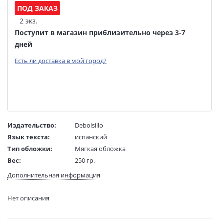
ПОД ЗАКАЗ
2 экз.
Поступит в магазин приблизительно через 3-7
дней
Есть ли доставка в мой город?
Издательство:
Debolsillo
Язык текста:
испанский
Тип обложки:
Мягкая обложка
Вес:
250 гр.
Страниц:
176
Дополнительная информация
Код товара:
50000788
Артикул:
292056
Нет описания
ISBN:
9788490625569
В продаже с:
15.07.2020