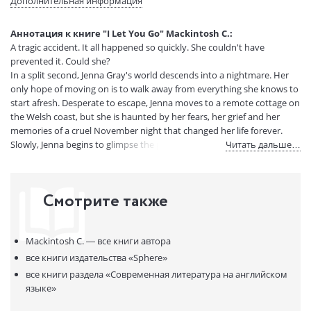
Дополнительная информация
Размеры в мм
196x126x24
(ДхШхВ):
Аннотация к книге "I Let You Go" Mackintosh C.:
Вес:
280 гр.
A tragic accident. It all happened so quickly. She couldn't have
Страниц:
388
prevented it. Could she?
Код товара:
50000876
In a split second, Jenna Gray's world descends into a nightmare. Her
only hope of moving on is to walk away from everything she knows to
Артикул:
295412
start afresh. Desperate to escape, Jenna moves to a remote cottage on
ISBN:
9780751554151
the Welsh coast, but she is haunted by her fears, her grief and her
В продаже с:
15.07.2020
memories of a cruel November night that changed her life forever.
Slowly, Jenna begins to glimpse the potential for happiness in her
Читать дальше…
future. But her past is about to catch up with her, and the
consequences will be devastating...
Смотрите также
Mackintosh C. —
все книги автора
все книги издательства
«Sphere»
все книги раздела
«Современная литература на английском
языке»