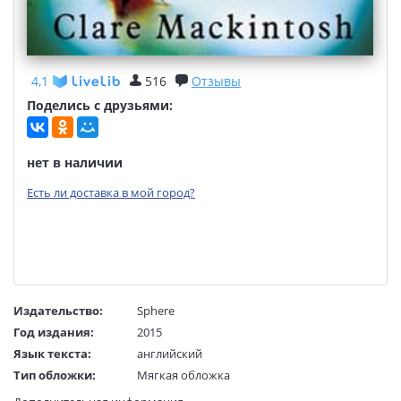
4,1
516
Отзывы
Поделись с друзьями:
нет в наличии
Есть ли доставка в мой город?
Издательство:
Sphere
Год издания:
2015
Язык текста:
английский
Тип обложки:
Мягкая обложка
Формат:
126х196 мм