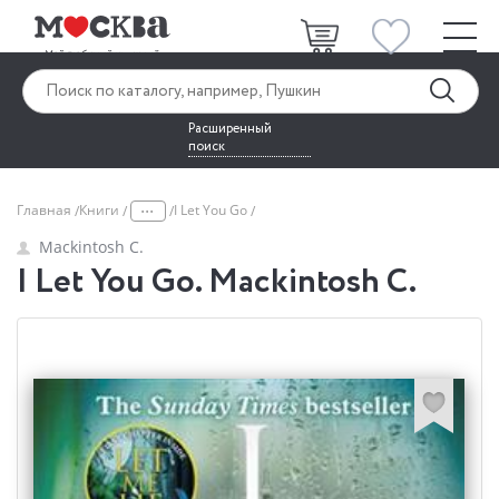
Расширенный
поиск
...
Главная
Книги
I Let You Go
Mackintosh C.
I Let You Go. Mackintosh C.