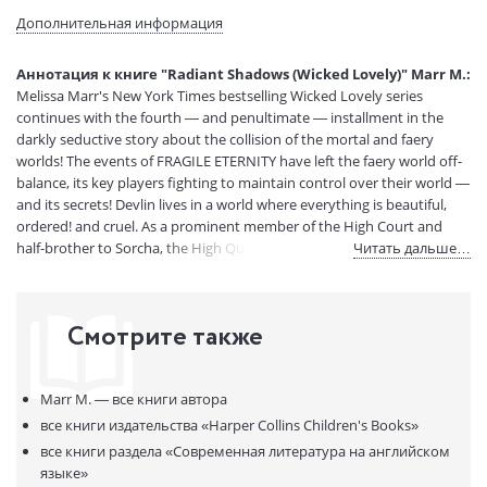
Формат:
125x195 mm
Дополнительная информация
Размеры в мм
195x125x20
(ДхШхВ):
Аннотация к книге "Radiant Shadows (Wicked Lovely)" Marr M.:
Вес:
320 гр.
Melissa Marr's New York Times bestselling Wicked Lovely series
Страниц:
340
continues with the fourth — and penultimate — installment in the
Код товара:
50001033
darkly seductive story about the collision of the mortal and faery
worlds! The events of FRAGILE ETERNITY have left the faery world off-
Артикул:
270533
balance, its key players fighting to maintain control over their world —
ISBN:
9780007346141
and its secrets! Devlin lives in a world where everything is beautiful,
В продаже с:
15.07.2020
ordered! and cruel. As a prominent member of the High Court and
half-brother to Sorcha, the High Queen, he's one of the most powerful
Читать дальше…
faeries of the old guard. Ani lives in a world where every line is blurred.
Half human, half faery, half in the dedadence of the Dark Court and
half out of it, her life of dive bars, tattoos and street fights couldn't be
Смотрите также
farther from the clean lines of the High Court. But you can't choose
where your heart will take you, and when Devlin and Ani meet, two
extremes of the faery world collide — with passion, violence and heat;
Marr M. —
все книги автора
for better — and for worse!
все книги издательства
«Harper Collins Children's Books»
все книги раздела
«Современная литература на английском
языке»