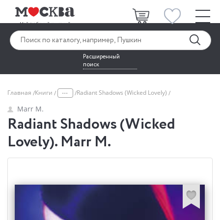
Расширенный
поиск
...
Главная
Книги
Radiant Shadows (Wicked Lovely)
Marr M.
Radiant Shadows (Wicked
Lovely). Marr M.