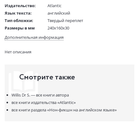
Издательство:
Atlantic
Язык текста:
английский
Тип обложки:
Твердый переплет
Размеры в мм
240x160x30
(ДхШхВ):
Дополнительная информация
Вес:
260 гр.
Страниц:
208
Нет описания
Код товара:
50001491
Артикул:
310491
ISBN:
9781786497734
Смотрите также
В продаже с:
15.07.2020
Willis Dr S. —
все книги автора
все книги издательства
«Atlantic»
все книги раздела
«Нон-фикшн на английском языке»