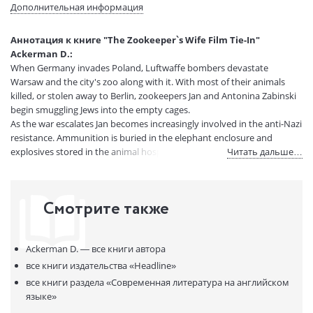
Формат:
127х196 мм
Дополнительная информация
Размеры в мм
196x127
(ДхШхВ):
Аннотация к книге "The Zookeeper`s Wife Film Tie-In"
Вес:
275 гр.
Ackerman D.:
Страниц:
356
When Germany invades Poland, Luftwaffe bombers devastate
Код товара:
50002370
Warsaw and the city's zoo along with it. With most of their animals
killed, or stolen away to Berlin, zookeepers Jan and Antonina Zabinski
Артикул:
299739
begin smuggling Jews into the empty cages.
ISBN:
9780755365036
As the war escalates Jan becomes increasingly involved in the anti-Nazi
В продаже с:
15.07.2020
resistance. Ammunition is buried in the elephant enclosure and
explosives stored in the animal hospital. Plans are prepared for what
Читать дальше…
will become the Warsaw uprising. Through the ever-present fear of
discovery, Antonina must keep her unusual household afloat, caring
for both its human and animal inhabitants — otters, a badger, hyena
Смотрите также
pups, lynxes — as Europe crumbles around them.
Written with the narrative drive and emotional punch of a novel, The
Zookeeper's Wife is a remarkable true story. It shows us the human
Ackerman D. —
все книги автора
and personal impact of war — of life in the Warsaw Ghetto, of fighting
in the anti-Nazi resistance. But more than anything it is a story of
все книги издательства
«Headline»
decency and sacrifice triumphing over terror and oppression.
все книги раздела
«Современная литература на английском
языке»