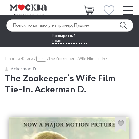
Расширенный
поиск
...
Главная
Книги
The Zookeeper`s Wife Film Tie-In
Ackerman D.
The Zookeeper`s Wife Film
Tie-In. Ackerman D.