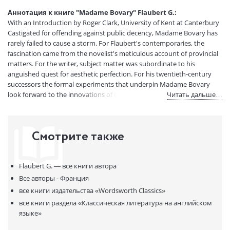
Вес:
210 гр.
Аннотация к книге "Madame Bovary" Flaubert G.:
Страниц:
295
With an Introduction by Roger Clark, University of Kent at Canterbury
Код товара:
50002729
Castigated for offending against public decency, Madame Bovary has
Артикул:
87
rarely failed to cause a storm. For Flaubert's contemporaries, the
fascination came from the novelist's meticulous account of provincial
ISBN:
9781853260780
matters. For the writer, subject matter was subordinate to his
В продаже с:
15.07.2020
anguished quest for aesthetic perfection. For his twentieth-century
successors the formal experiments that underpin Madame Bovary
look forward to the innovations of contemporary fiction. Flaubert s
Читать дальше…
protagonist in particular has never ceased to fascinate. Romantic
heroine or middle-class neurotic, flawed wife and mother or
passionate protester against the conventions of bourgeois society,
Смотрите также
simultaneously the subject of Flaubert s admiration and the butt of
his irony — Emma Bovary remains one of the most enigmatic of
fictional creations. Flaubert's meticulous approach to the craft of
Flaubert G. —
все книги автора
fiction, his portrayal of contemporary reality, his representation of an
unforgettable cast of characters make Madame Bovary one of the
Все авторы - Франция
major landmarks of modern fiction.
все книги издательства
«Wordsworth Classics»
все книги раздела
«Классическая литература на английском
языке»