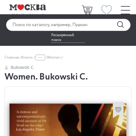
Расширенный
поиск
...
Главная
Книги
Women
Bukowski C.
Women. Bukowski C.