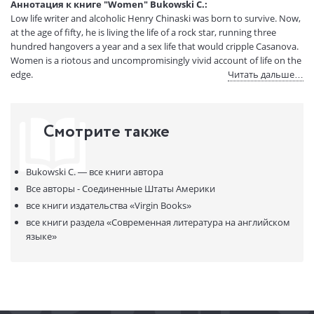
Аннотация к книге "Women" Bukowski C.:
Вес:
230 гр.
Low life writer and alcoholic Henry Chinaski was born to survive. Now,
Страниц:
304
at the age of fifty, he is living the life of a rock star, running three
Код товара:
50002802
hundred hangovers a year and a sex life that would cripple Casanova.
Women is a riotous and uncompromisingly vivid account of life on the
Артикул:
266803
edge.
Читать дальше…
ISBN:
9780753518144
В продаже с:
15.07.2020
Смотрите также
Bukowski C. —
все книги автора
Все авторы - Соединенные Штаты Америки
все книги издательства
«Virgin Books»
все книги раздела
«Современная литература на английском
языке»