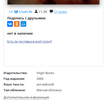
3,6
11,3K
Отзывы
Поделись с друзьями:
нет в наличии
Есть ли доставка в мой город?
Издательство:
Virgin Books
Год издания:
2009
Язык текста:
английский
Тип обложки:
Мягкая обложка
Формат:
130х198 мм
Дополнительная информация
Размеры в мм
198x130
(ДхШхВ):