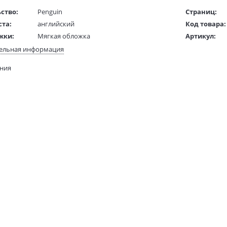
ство:
Penguin
Страниц:
ста:
английский
Код товара:
жки:
Мягкая обложка
Артикул:
 в мм
240x160x30
ISBN:
ельная информация
В продаже с
ания
380 гр.