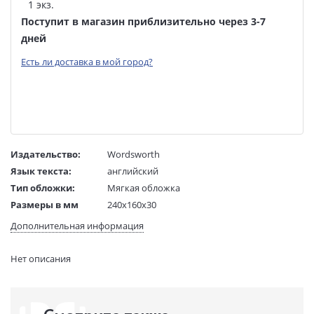
1 экз.
Поступит в магазин приблизительно через 3-7
дней
Есть ли доставка в мой город?
Издательство:
Wordsworth
Язык текста:
английский
Тип обложки:
Мягкая обложка
Размеры в мм
240x160x30
(ДхШхВ):
Дополнительная информация
Вес:
500 гр.
Страниц:
566
Нет описания
Код товара:
50003383
Артикул:
280690
ISBN:
9781840221664