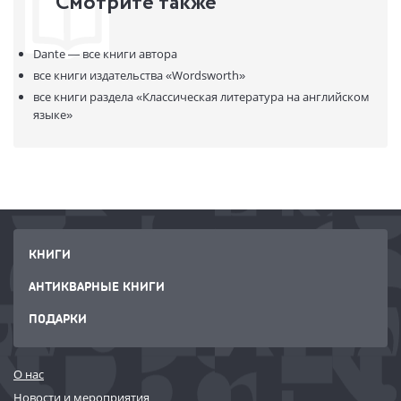
Смотрите также
В продаже с:
15.07.2020
Dante —
все книги автора
все книги издательства
«Wordsworth»
все книги раздела
«Классическая литература на английском
языке»
КНИГИ
АНТИКВАРНЫЕ КНИГИ
ПОДАРКИ
О нас
Новости и мероприятия