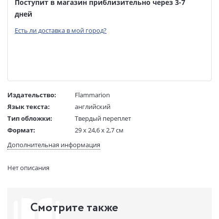
Поступит в магазин приблизительно через 3-7
дней
Есть ли доставка в мой город?
Издательство:
Flammarion
Язык текста:
английский
Тип обложки:
Твердый переплет
Формат:
29 х 24,6 х 2,7 см
Размеры в мм
290x246x27
Дополнительная информация
(ДхШхВ):
Вес:
1550 гр.
Нет описания
Страниц:
240
Код товара:
50006483
Артикул:
292985
Смотрите также
ISBN:
9782080201461