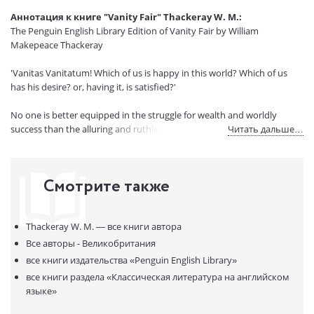
Вес:
635 гр.
Аннотация к книге "Vanity Fair" Thackeray W. M.:
Страниц:
918
The Penguin English Library Edition of Vanity Fair by William
Код товара:
50006950
Makepeace Thackeray
Артикул:
277326
'Vanitas Vanitatum! Which of us is happy in this world? Which of us
ISBN:
9780141199641
has his desire? or, having it, is satisfied?'
В продаже с:
15.07.2020
No one is better equipped in the struggle for wealth and worldly
success than the alluring and ruthless Becky Sharp, who defies her
Читать дальше…
impoverished background to clamber up the class ladder. Her
sentimental companion Amelia, however, longs only for caddish
soldier George. As the two heroines make their way through the
Смотрите также
tawdry glamour of Regency society, battles — military and domestic
— are fought, fortunes made and lost. The one steadfast and
honourable figure in this corrupt world is Dobbin with his devotion to
Thackeray W. M. —
все книги автора
Amelia, bringing pathos and depth to Thackeray's gloriously satirical
epic of love and social adventure.
Все авторы - Великобритания
все книги издательства
«Penguin English Library»
The Penguin English Library — 100 editions of the best fiction in
все книги раздела
«Классическая литература на английском
English, from the eighteenth century and the very first novels to the
языке»
beginning of the First World War.