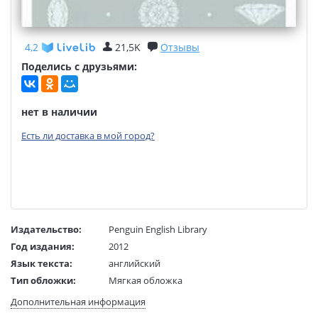
4,2
21,5K
Отзывы
Поделись с друзьями:
нет в наличии
Есть ли доставка в мой город?
Издательство:
Penguin English Library
Год издания:
2012
Язык текста:
английский
Тип обложки:
Мягкая обложка
Размеры в мм
200x130x40
Дополнительная информация
(ДхШхВ):