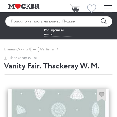
Расширенный
поиск
...
Главная
Книги
Vanity Fair
Thackeray W. M.
Vanity Fair. Thackeray W. M.