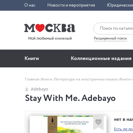
О нас
Новости и мероприятия
Юридически
Расширенный поиск
Книги
Коллекционные издания
Главная
Книги
Литература на иностранных языках
Книги 
Adebayo
Stay With Me. Adebayo
нет в н
Есть ли д