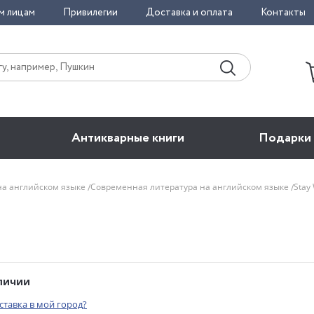
м лицам
Привилегии
Доставка и оплата
Контакты
Антикварные книги
Подарки
на английском языке
Современная литература на английском языке
Stay
аличии
оставка в мой город?