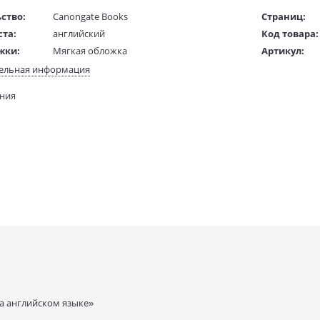
ство:
Canongate Books
Страниц:
ста:
английский
Код товара:
жки:
Мягкая обложка
Артикул:
 в мм
240x160x30
ISBN:
ельная информация
В продаже с
ания
210 гр.
а английском языке»