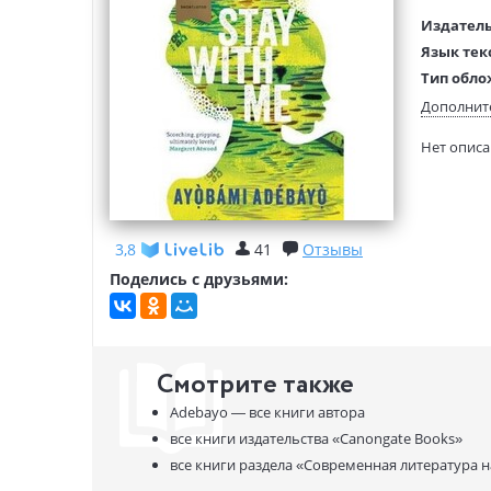
Издатель
Язык тек
Тип обло
Размеры
Дополнит
(ДхШхВ):
Нет опис
Вес:
3,8
41
Отзывы
Поделись с друзьями:
Смотрите также
Adebayo —
все книги автора
все книги издательства
«Canongate Books»
все книги раздела
«Современная литература н