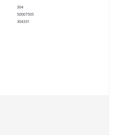
304
50007505
304331
9781782119609
:
30.07.2020