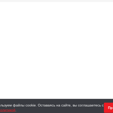
льзуем файлы cookie. Оставаясь на сайте, вы соглашаетесь с
Пр
олитикой
.
КНИГИ
АНТИКВАРНЫЕ КНИГИ
ПОДАРКИ