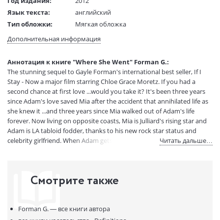
Год издания:
2012
Язык текста:
английский
Тип обложки:
Мягкая обложка
Формат:
130х195 мм
Дополнительная информация
Размеры в мм
195x130x45
(ДхШхВ):
Аннотация к книге "Where She Went" Forman G.:
Вес:
225 гр.
The stunning sequel to Gayle Forman's international best seller, If I
Страниц:
288
Stay - Now a major film starring Chloe Grace Moretz. If you had a
Код товара:
50008077
second chance at first love ...would you take it? It's been three years
since Adam's love saved Mia after the accident that annihilated life as
Артикул:
292705
she knew it ...and three years since Mia walked out of Adam's life
ISBN:
9781849414289
forever. Now living on opposite coasts, Mia is Julliard's rising star and
В продаже с:
08.08.2020
Adam is LA tabloid fodder, thanks to his new rock star status and
celebrity girlfriend. When Adam gets stuck in New York by himself,
Читать дальше…
chance brings the couple together again, for one last night. As they
explore the city that has become Mia's home, Adam and Mia revisit
the past and open their hearts to the future - and each other. Told
Смотрите также
from Adam's point of view in the spare, powerful prose that defined If
I Stay, Where She Went explores the devastation of grief, the promise
of new hope, and the flame of rekindled romance.
Forman G. —
все книги автора