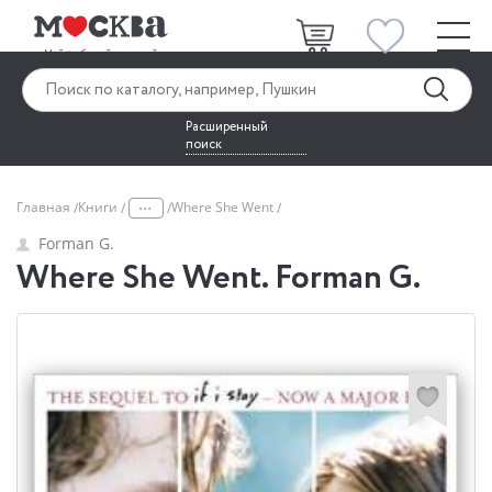
Расширенный
поиск
...
Главная
Книги
Where She Went
Forman G.
Where She Went. Forman G.