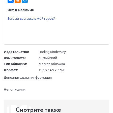
нет в наличии
Есть ли доставка в мой город?
Издательство:
Dorling Kindersley
Язык текста:
английский
Тип обложки:
Мягкая обложка
Формат:
19,1 х 14,9 х 2 см
Размеры в мм
191x149x20
Дополнительная информация
(ДхШхВ):
Вес:
532 гр.
Нет описания
Страниц:
320
Код товара:
50009230
Артикул:
311639
Смотрите также
ISBN:
9780241395523