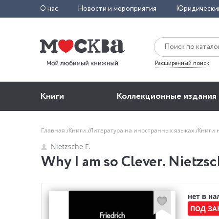
О нас
Новости и мероприятия
Юридически
Расширенный поиск
Книги
Коллекционные издания
Главная
Книги
Литература на иностранных языках
Книги 
Nietzsche F.
Why I am so Clever. Nietzsc
нет в н
ПОД ЗА