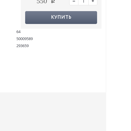
−
+
550
КУПИТЬ
64
50009589
293659
9780241251850
:
24.10.2020