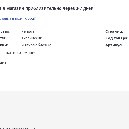
т в магазин приблизительно через 3-7 дней
оставка в мой город?
ство:
Penguin
Страниц:
ста:
английский
Код товара:
жки:
Мягкая обложка
Артикул:
 в мм
240x160x30
ISBN:
ельная информация
В продаже с
ания
70 гр.
а английском языке»