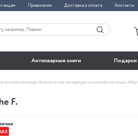
м лицам
Привилегии
Доставка и оплата
Контакты
Антикварные книги
Подарки
на английском языке
Классическая литература на английском языке
Why 
he F.
аличии
КАЗ