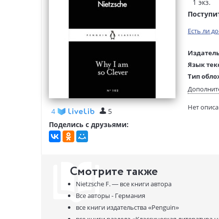
1 экз.
Поступи
Есть ли д
Издатель
Язык тек
Тип обло
Размеры
Дополнит
(ДхШхВ):
Нет опис
Вес:
4
5
Поделись с друзьями:
Смотрите также
Nietzsche F. —
все книги автора
Все авторы - Германия
все книги издательства
«Penguin»
все книги раздела
«Классическая литература н