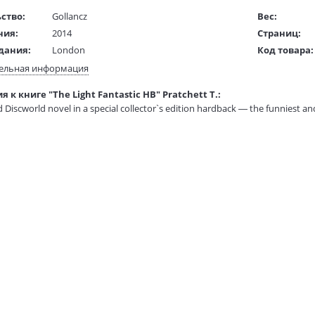
ство:
Gollancz
Вес:
ния:
2014
Страниц:
дания:
London
Код товара:
ста:
английский
Артикул:
ельная информация
жки:
Твердый переплет
ISBN:
 к книге "The Light Fantastic HB" Pratchett T.:
 в мм
205x135x22
В продаже с
 Discworld novel in a special collector`s edition hardback — the funniest an