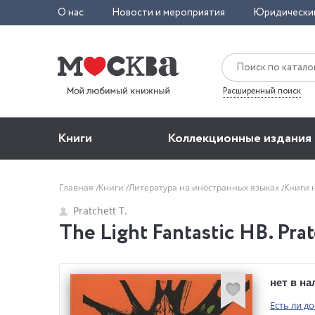
О нас
Новости и мероприятия
Юридически
Расширенный поиск
Книги
Коллекционные издания
Главная
Книги
Литература на иностранных языках
Книги 
Pratchett T.
The Light Fantastic HB. Prat
нет в н
Есть ли д