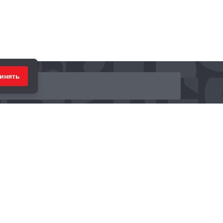
инять
ринимаем к оплате: