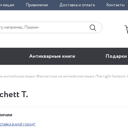
м лицам
Привилегии
Доставка и оплата
Контакты
Антикварные книги
Подарки
на английском языке
Фантастика на английском языке
The Light Fantastic
chett T.
аличии
оставка в мой город?