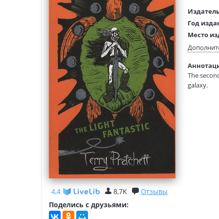
Издатель
Год изда
Место из
Язык тек
Дополнит
Тип обло
Аннотация
Размеры
The second
(ДхШхВ):
galaxy.
4,4
8,7K
Отзывы
Поделись с друзьями: