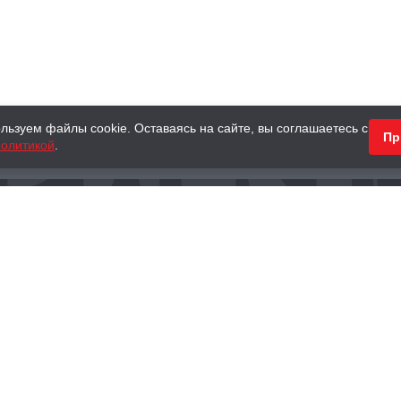
льзуем файлы cookie. Оставаясь на сайте, вы соглашаетесь с
Пр
олитикой
.
КНИГИ
АНТИКВАРНЫЕ КНИГИ
ПОДАРКИ
Наш интернет-магазин
Тел.:
+ 7 (495) 797-87-16
,
8 (800) 101-87-16
WhatsApp:
+7 (985) 730-12-15
Книжный магазин «Москва»
П
125375, г. Москва, ул. Тверская, д. 8, к. 1
и
ых
Тел.:
+7 (495) 797-87-17
Ежедневно с 10:00 до 22:00
info@moscowbooks.ru