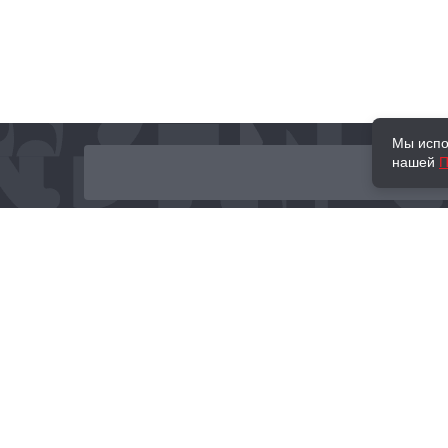
Мы испо
нашей
П
О нас
Наши проекты
Новости и мероприятия
Привилегии
Доставка и оплата
Контакты
Политика обработк
Отзывы
персональных данн