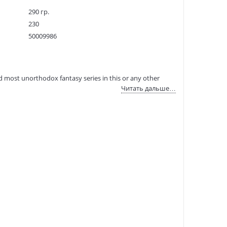
290 гр.
230
50009986
12615013
9781473205338
:
12.11.2020
d most unorthodox fantasy series in this or any other
Читать дальше…