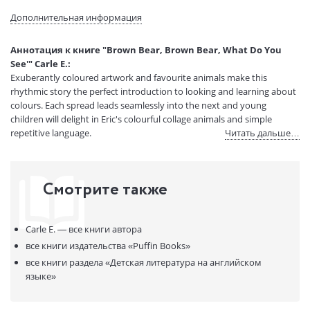
Размеры в мм
253x204x3
Дополнительная информация
(ДхШхВ):
Вес:
200 гр.
Аннотация к книге "Brown Bear, Brown Bear, What Do You
Страниц:
32
See'" Carle E.:
Код товара:
50010070
Exuberantly coloured artwork and favourite animals make this
Артикул:
11263040
rhythmic story the perfect introduction to looking and learning about
colours. Each spread leads seamlessly into the next and young
ISBN:
9780141501598
children will delight in Eric's colourful collage animals and simple
В продаже с:
12.11.2020
repetitive language.
Читать дальше…
Смотрите также
Carle E. —
все книги автора
все книги издательства
«Puffin Books»
все книги раздела
«Детская литература на английском
языке»