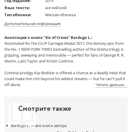
Год издания:
2015
Язык текста:
английский
Тип обложки:
Мягкая обложка
Размеры в мм
200x130x32
Дополнительная информация
(ДхШхВ):
Вес:
405 гр.
Аннотация к книге "Six of Crows" Bardugo L.:
Страниц:
494
Nominated for the CILIP Carnegie Medal 2017, this fantasy epic from
Код товара:
50010554
the No. 1 NEW YORK TIMES bestselling author of the Grisha trilogy is
Артикул:
12982876
gripping, sweeping and memorable — perfect for fans of George R. R.
Martin, Laini Taylor and Kristin Cashore.
ISBN:
9781780622286
В продаже с:
12.11.2020
Criminal prodigy Kaz Brekker is offered a chance at a deadly heist that
could make him rich beyond his wildest dreams — but he can"t pull it
off alone.
Читать дальше…
A convict with a thirst for revenge.
A sharpshooter who can"t walk away from a wager.
Смотрите также
A runaway with a privileged past.
A spy known as the Wraith.
A Heartrender using her magic to survive the slums.
Bardugo L. —
все книги автора
A thief with a gift for unlikely escapes.