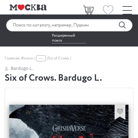
Расширенный
поиск
...
Главная
Книги
Six of Crows
Bardugo L.
Six of Crows. Bardugo L.