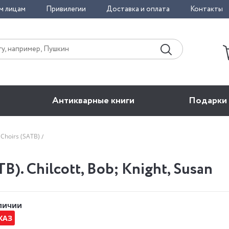
м лицам
Привилегии
Доставка и оплата
Контакты
Антикварные книги
Подарки
 Choirs (SATB)
B). Chilcott, Bob; Knight, Susan
аличии
КАЗ