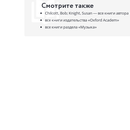
Composed b
Смотрите также
Composed b
Chilcott, Bob; Knight, Susan —
все книги автора
Composed b
все книги издательства
«Oxford Academ»
(A spotles
все книги раздела
«Музыка»