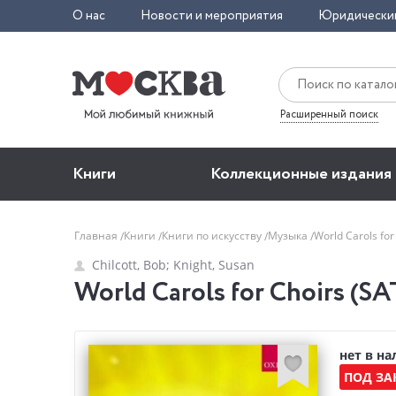
О нас
Новости и мероприятия
Юридически
Расширенный поиск
Книги
Коллекционные издания
Главная
Книги
Книги по искусству
Музыка
World Carols for
Chilcott, Bob; Knight, Susan
World Carols for Choirs (SAT
нет в н
ПОД ЗА