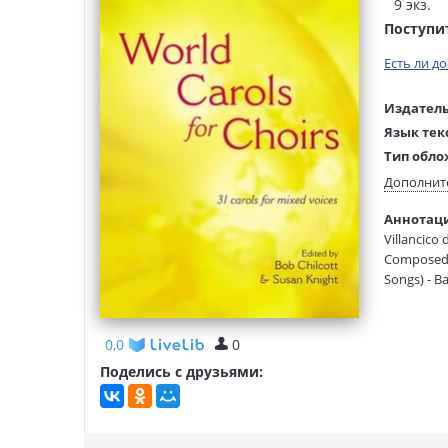
9 экз.
Поступи
Есть ли д
Издатель
Язык тек
Тип обло
Размеры
Дополнит
(ДхШхВ):
Аннотация
Вес:
Villancico
Composed 
Songs) - B
para o Men
divin MaA“
Republic C
0,0
0
Arranged b
Поделись с друзьями:
Hannikaine
Glocken ni
Ghana Com
Immanuel o