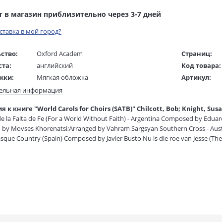
т в магазин приблизительно через 3-7 дней
оставка в мой город?
ство:
Oxford Academ
Страниц:
ста:
английский
Код товара:
жки:
Мягкая обложка
Артикул:
 в мм
180x250x20
ISBN:
ельная информация
В продаже с
 к книге "World Carols for Choirs (SATB)" Chilcott, Bob; Knight, Susa
1 гр.
 de la Falta de Fe (For a World Without Faith) - Argentina Composed by Edu
by Movses Khorenatsi;Arranged by Vahram Sargsyan Southern Cross - Aust
asque Country (Spain) Composed by Javier Busto Nu is die roe van Jesse (The
ino Jesus (Carol for the Baby Jesus) - Brazil Composed by Ernani Aguiar Th
tre (Our master, Lord Jesus) - Canada (Quebec) Arranged by Gilbert Patenau
omposed by Ramon Diaz;Arranged by Juan Tony Guzman Nuud ole, Jeesus, kii
y Mart Siimer Tuikkikaa, oi joulun tahtoset (Twinkle bright, you stars of C
n;Arranged by Pekka Kostiainen Ainsi que parmi la pree (On a hillside in t
e klingen (Sweetly the Bells are Ringing) - Germany Arranged by Karsten Gu
posed by Robert M. Kwami Nagykaracsony a€¦jszakajan (On Great Christma
ss i natt (Emmanuel, to us this night) - Iceland Composed by Thorkell Sigurb