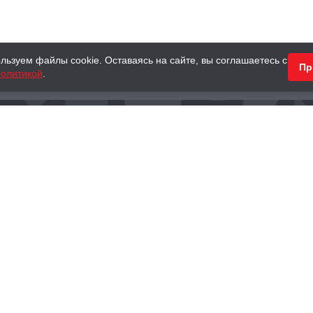
льзуем файлы cookie. Оставаясь на сайте, вы соглашаетесь с
Пр
олитикой
.
КНИГИ
АНТИКВАРНЫЕ КНИГИ
ПОДАРКИ
Наш интернет-магазин
Тел.:
+ 7 (495) 797-87-16
,
8 (800) 101-87-16
WhatsApp:
+7 (985) 730-12-15
Книжный магазин «Москва»
П
125375, г. Москва, ул. Тверская, д. 8, к. 1
и
ых
Тел.:
+7 (495) 797-87-17
Ежедневно с 10:00 до 22:00
info@moscowbooks.ru