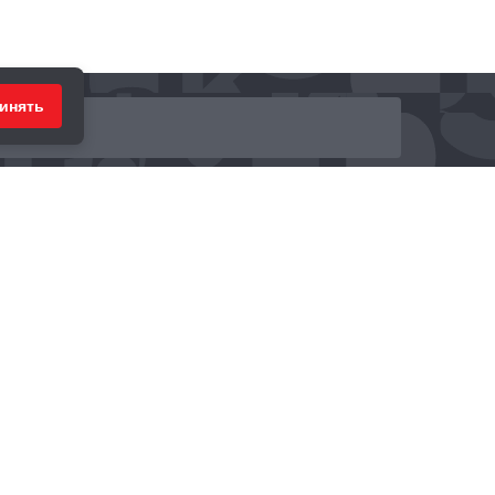
инять
ринимаем к оплате: