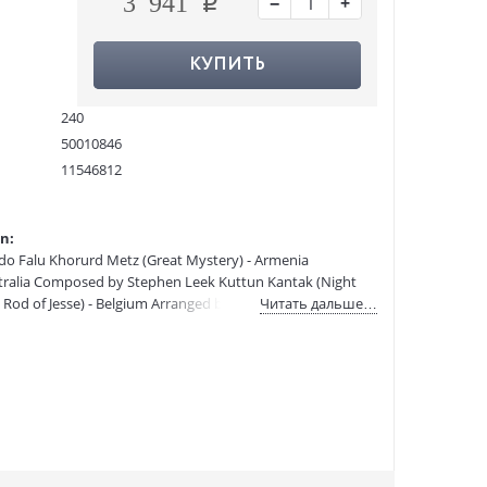
−
+
3 941
КУПИТЬ
240
50010846
11546812
9780193532311
:
12.11.2020
n:
ardo Falu Khorurd Metz (Great Mystery) - Armenia
ralia Composed by Stephen Leek Kuttun Kantak (Night
 Rod of Jesse) - Belgium Arranged by Vic Nees Acalanto
Читать дальше…
e Huron Carol - Canada Arranged by Eleanor Daley Notre
de Llega la Navidad! (Christmas is Coming) - Dominican
detud (Now blessed be thou, Christ Jesu) - Estonia
hristmastide) - Finland Composed by Pekka Juhani
he cold) - France Composed by Bruno Gousset Susser die
ndermann Krismas _dodzi v_o (Christmas Time is Here) -
s Night) - Hungary Composed by Miklos Kocsar
jornsson Carul Failte (A Carol of Welcome) - Ireland