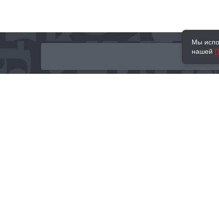
Мы испо
нашей
П
О нас
Наши проекты
Новости и мероприятия
Привилегии
Доставка и оплата
Контакты
Политика обработк
Отзывы
персональных данн
© 2002–2026 «Торговый Дом Книги «МОСКВА»
info@moscowbooks.ru