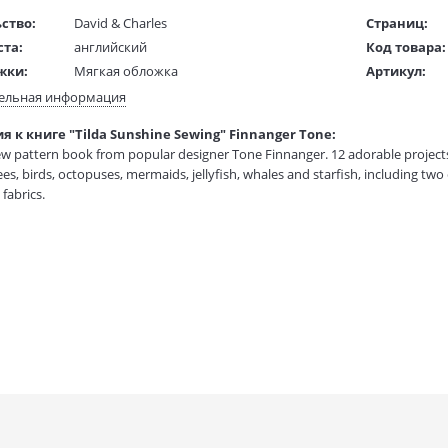
ство:
David & Charles
Страниц:
ста:
английский
Код товара:
жки:
Мягкая обложка
Артикул:
 в мм
280x210x10
ISBN:
ельная информация
В продаже с
 к книге "Tilda Sunshine Sewing" Finnanger Tone:
1 гр.
w pattern book from popular designer Tone Finnanger. 12 adorable project
es, birds, octopuses, mermaids, jellyfish, whales and starfish, including two q
 fabrics.