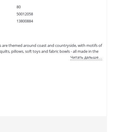
80
50012058
13800884
9781446307021
:
12.11.2020
s are themed around coast and countryside, with motifs of
uilts, pillows, soft toys and fabric bowls - all made in the
Читать дальше…