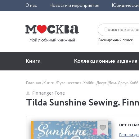
О нас
Новости и мероприятия
Юридически
Расширенный поиск
Книги
Коллекционные издания
Главная
Книги
Путешествия. Хобби. Досуг
Дом. Досуг. Хоб
Finnanger Tone
Tilda Sunshine Sewing. Fin
нет в н
Есть ли д