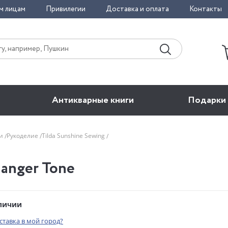
м лицам
Привилегии
Доставка и оплата
Контакты
Антикварные книги
Подарки
би
Рукоделие
Tilda Sunshine Sewing
nanger Tone
аличии
оставка в мой город?