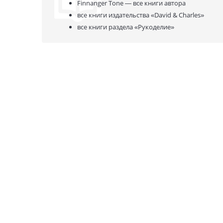
Finnanger Tone —
все книги автора
все книги издательства
«David & Charles»
все книги раздела
«Рукоделие»