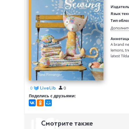
Издатель
Язык тек
Тип обло
Размеры
Дополнит
(ДхШхВ):
Аннотация
Вес:
A brand ne
lemons, tre
latest Tilda
0
0
Поделись с друзьями:
Смотрите также