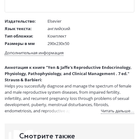
Издательство:
Elsevier
Язык текста:
английский
Тип обложки:
Комплект
Размеры в мм
290x230x50
(ДхШхВ):
Дополнительная информация
Вес:
4 гр.
Страниц:
960
Аннотация к книге "Yen & Jaffe's Reproductive Endocrinology,
Код товара:
50012403
Physiology, Pathophysiology, and Clinical Management . 7 ed."
Артикул:
12368661
Strauss & Barbieri:
ISBN:
9781455727582
Helps you successfully diagnose and manage the spectrum of female
and male reproductive system diseases, from impaired fertility,
В продаже с:
12.11.2020
infertility, and recurrent pregnancy loss through problems of sexual
development, puberty, menstrual disturbances, fibroids,
endometriosis, and reproductive aging.
Читать дальше…
Смотрите также