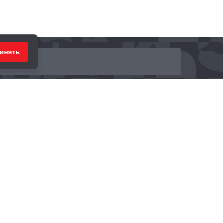
инять
ринимаем к оплате: