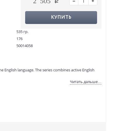
−
+
2 505
КУПИТЬ
535 гр.
176
50014058
12057706
9781843257837
:
12.11.2020
he English language. The series combines active English
Читать дальше…
 which encourage the learner's personal engagement;
ns, idioms, phrasal verbs and word formation;
tion;