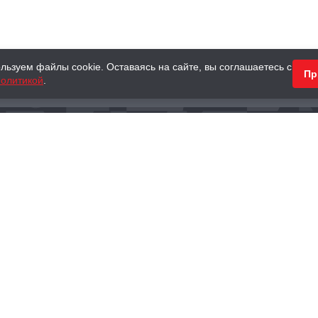
льзуем файлы cookie. Оставаясь на сайте, вы соглашаетесь с
Пр
олитикой
.
КНИГИ
АНТИКВАРНЫЕ КНИГИ
ПОДАРКИ
Наш интернет-магазин
Тел.:
+ 7 (495) 797-87-16
,
8 (800) 101-87-16
WhatsApp:
+7 (985) 730-12-15
Книжный магазин «Москва»
П
125375, г. Москва, ул. Тверская, д. 8, к. 1
и
ых
Тел.:
+7 (495) 797-87-17
Ежедневно с 10:00 до 22:00
info@moscowbooks.ru