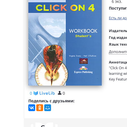
6 экз.
Поступи
Есть ли д
Издатель
Год изда
Язык тек
Тип обло
Дополнит
Формат:
Аннотация
Размеры
"Click On 
(ДхШхВ):
learning wi
Key Featur
theme-base
a variety o
0
0
systematic
Поделись с друзьями:
lexical exe
a variety o
realistic, 
grammar se
composition