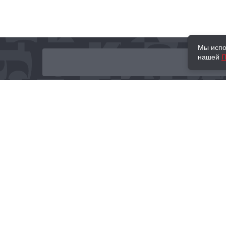
Мы испо
нашей
П
О нас
Наши проекты
Новости и мероприятия
Привилегии
Доставка и оплата
Контакты
Политика обработк
Отзывы
персональных данн
© 2002–2026 «Торговый Дом Книги «МОСКВА»
info@moscowbooks.ru