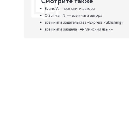
Смотрите также
a wide rang
Evans V. —
все книги автора
intonation
culture clip
O'Sullivan N. —
все книги автора
literature 
все книги издательства
«Express Publishing»
все книги раздела
«Английский язык»