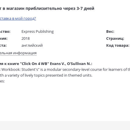
т в магазин приблизительно через 3-7 дней
оставка в мой город?
ство:
Express Publishing
Вес:
ния:
2018
Страниц:
ста:
английский
Код товара:
жки:
Мягкая обложка
Артикул:
ельная информация
210х295 мм
ISBN:
 к книге "Click On 4 WB" Evans V., O'Sullivan N.:
 в мм
295x210x10
В продаже с
4: Workbook: Student's" is a modular secondary-level course for learners of t
th a variety of lively topics presented in themed units.
es:
d units from a wide variety of sources in five modules;
f cross-cultural topics;
 development of all four language skills through realistic challenging tasks
rcises practising and activating all essential vocabulary including collocatio
f authentic stimulating reading and listening tasks;
stimulating dialogues featuring people in everyday situations;
ctions covering all major grammatical areas plus a Grammar Reference Sec
 analysis and practice on all types of writing with full models;