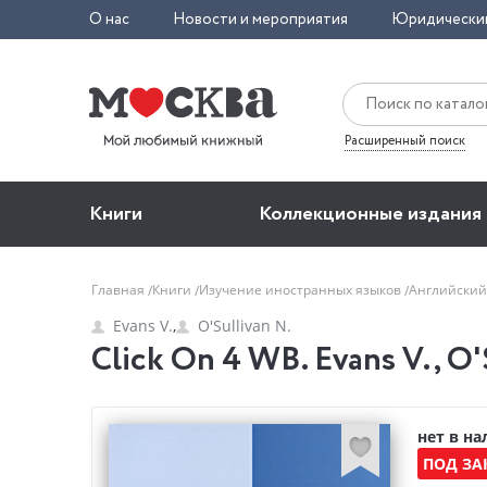
О нас
Новости и мероприятия
Юридически
Расширенный поиск
Книги
Коллекционные издания
Главная
Книги
Изучение иностранных языков
Английский
Evans V.
,
O'Sullivan N.
Click On 4 WB. Evans V., O'
нет в н
ПОД ЗА