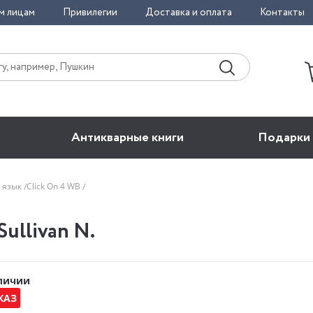
м лицам
Привилегии
Доставка и оплата
Контакты
Антикварные книги
Подарки
 язык
Click On 4 WB
Sullivan N.
аличии
КАЗ