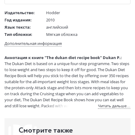
Издательство:
Hodder
Год издания:
2010
Язык текста:
английский
Тип обложки:
Мягкая обложка
Формат:
135х215 мм
Дополнительная информация
Размеры в мм
215x135
(ДхШхВ):
Аннотация к книге "The dukan diet recipe book" Dukan P.:
Вес:
430 гр.
The Dukan Diet is based on a unique four-step programme. Two steps
Страниц:
390
to lose weight and two steps to keep it off for good. The Dukan Diet
Код товара:
50014077
Recipe Book will help you stick to the diet by offering over 350 recipes
suitable for the all-important weight loss stages. With meal ideas for
Артикул:
11891302
the protein-only Attack stage and then lots more recipes to keep you
ISBN:
9781444710359
on track during the Cruising stage when you can add vegetables to
В продаже с:
12.11.2020
your diet, The Dukan Diet Recipe Book shows how you can eat well
and still lose weight. Packed with ways to liven up your meals and
Читать дальше…
stave off boredom so that you reach your goal, there are even recipes
for delicious dressings and sauces and a selection of mouth-watering
desserts. The Dukan Diet is devised by Dr Pierre Dukan, a French
Смотрите также
medical doctor who has spent his career helping people to lose weight