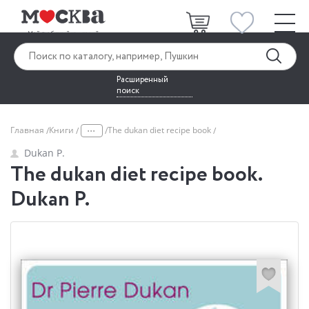
Расширенный
поиск
...
Главная
Книги
The dukan diet recipe book
Dukan P.
The dukan diet recipe book.
Dukan P.